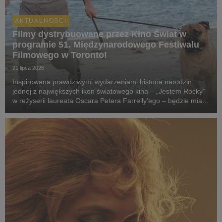
AKTUALNOŚCI
Filmy dystrybuowane przez Kino Świat w
programie 51. Międzynarodowego Festiwalu
Filmowego w Toronto!
21 lipca 2026
Inspirowana prawdziwymi wydarzeniami historia narodzin
jednej z największych ikon światowego kina – „Jestem Rocky”
w reżyserii laureata Oscara Petera Farrelly'ego – będzie miała
swój pokaz specjalny podczas 51. Międzynarodowego
Festiwalu Filmowego w Toronto. W polskich k...