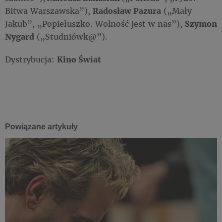
Bitwa Warszawska”),
Radosław Pazura
(„Mały
Jakub”, „Popiełuszko. Wolność jest w nas”),
Szymon
Nygard
(„Studniówk@”).
Dystrybucja:
Kino Świat
Powiązane artykuły