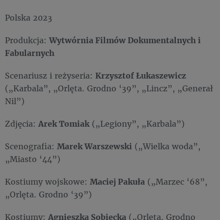
Polska 2023
Produkcja:
Wytwórnia Filmów Dokumentalnych i
Fabularnych
Scenariusz i reżyseria:
Krzysztof Łukaszewicz
(„Karbala”, „Orlęta. Grodno ‘39”, „Lincz”, „Generał
Nil”)
Zdjęcia:
Arek Tomiak
(„Legiony”, „Karbala”)
Scenografia:
Marek Warszewski
(„Wielka woda”,
„Miasto ‘44”)
Kostiumy wojskowe:
Maciej Pakuła
(„Marzec ‘68”,
„Orlęta. Grodno ‘39”)
Kostiumy:
Agnieszka Sobiecka
(„Orlęta. Grodno