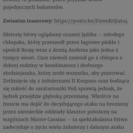
pojedynczych bohaterów.
Zwiastun teaserowy:
https://youtu.be/FmvuKQlats4
Historię bitwy oglądamy oczami Jędrka – młodego
chłopaka, który przeszedł przez łagrowe piekło i
opuścił Rosję wraz z Armią Andersa jako jedna z
tysięcy sierot. Czas niewoli zmienił go z chłopca z
dobrej rodziny w kombinatora i drobnego
złodziejaszka, który zrobi wszystko, aby przetrwać.
Zetknięcie się z żołnierzami II Korpusu oraz budząca
się miłość do sanitariuszki Poli sprawią jednak, że
Jędrek przejdzie głęboką przemianę. Wkrótce na
froncie ma dojść do decydującego ataku na broniony
przez niemieckie oddziały klasztor położony na
wzgórzach Monte Cassino – ta spektakularna bitwa
zadecyduje o życiu wielu żołnierzy i dalszym ataku