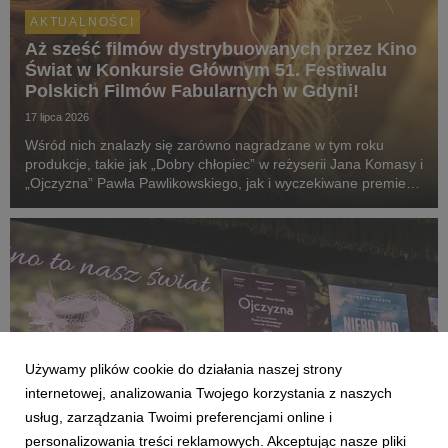
AKTUALNOŚCI
Aż sześć filmów dystrybuowanych przez Kino
Świat w Konkursie Głównym 51. Festiwalu
Polskich Filmów Fabularnych w Gdyni!
17 lipca 2026
Wśród nich znalazły się zarówno nagradzane w tym roku
produkcje, takie jak „Dobry chłopiec” w reżyserii Jana Komasy i
„Ojczyzna” Pawła Pawlikowskiego, jak i wyczekiwane premiery:
„Fluidy”, „Powiedz mi, co czujesz”, „Przez ścianę” oraz
„Violetta Villas”.
Używamy plików cookie do działania naszej strony
internetowej, analizowania Twojego korzystania z naszych
usług, zarządzania Twoimi preferencjami online i
personalizowania treści reklamowych. Akceptując nasze pliki