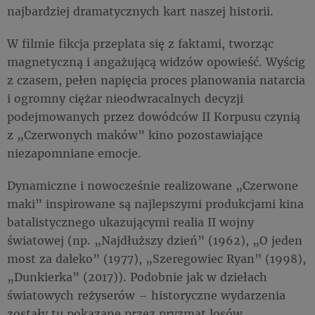
najbardziej dramatycznych kart naszej historii.
W filmie fikcja przeplata się z faktami, tworząc
magnetyczną i angażującą widzów opowieść. Wyścig
z czasem, pełen napięcia proces planowania natarcia
i ogromny ciężar nieodwracalnych decyzji
podejmowanych przez dowódców II Korpusu czynią
z „Czerwonych maków” kino pozostawiające
niezapomniane emocje.
Dynamiczne i nowocześnie realizowane „Czerwone
maki” inspirowane są najlepszymi produkcjami kina
batalistycznego ukazującymi realia II wojny
światowej (np. „Najdłuższy dzień” (1962), „O jeden
most za daleko” (1977), „Szeregowiec Ryan” (1998),
„Dunkierka” (2017)). Podobnie jak w dziełach
światowych reżyserów – historyczne wydarzenia
zostały tu pokazane przez pryzmat losów