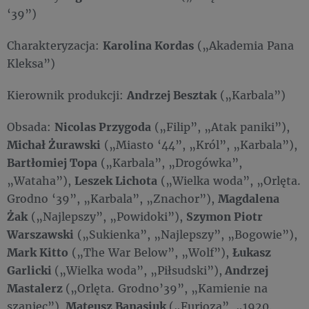
‘39”)
Charakteryzacja:
Karolina Kordas
(„Akademia Pana
Kleksa”)
Kierownik produkcji:
Andrzej Besztak
(„Karbala”)
Obsada:
Nicolas Przygoda
(„Filip”, „Atak paniki”),
Michał Żurawski
(„Miasto ‘44”, „Król”, „Karbala”),
Bartłomiej Topa
(„Karbala”, „Drogówka”,
„Wataha”),
Leszek Lichota
(„Wielka woda”, „Orlęta.
Grodno ‘39”, „Karbala”, „Znachor”),
Magdalena
Żak
(„Najlepszy”, „Powidoki”),
Szymon Piotr
Warszawski
(„Sukienka”, „Najlepszy”, „Bogowie”),
Mark Kitto
(„The War Below”, „Wolf”),
Łukasz
Garlicki
(„Wielka woda”, „Piłsudski”),
Andrzej
Mastalerz
(„Orlęta. Grodno’39”, „Kamienie na
szaniec”),
Mateusz Banasiuk
(„Furioza”, „1920.