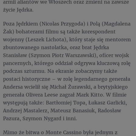
armii aliantów we Włoszech oraz zmieni na zawsze
życie Jędrka.
Poza Jędrkiem (Nicolas Przygoda) i Polą (Magdalena
Żak) bohaterami filmu są także korespondent
wojenny (Leszek Lichota), który staje się mentorem
zbuntowanego nastolatka, oraz brat Jędrka
Stanisław (Szymon Piotr Warszawski), oficer wojsk
pancernych, którego oddział odgrywa kluczową rolę
podczas szturmu. Na ekranie zobaczymy także
postaci historyczne – w rolę legendarnego generała
Andersa wcielił się Michał Żurawski, a brytyjskiego
generała Olivera Leese zagrał Mark Kitto. W filmie
występują także: Bartłomiej Topa, Łukasz Garlicki,
Andrzej Mastalerz, Mateusz Banasiuk, Radosław
Pazura, Szymon Nygard i inni.
Mimo że bitwa o Monte Cassino była jednym z