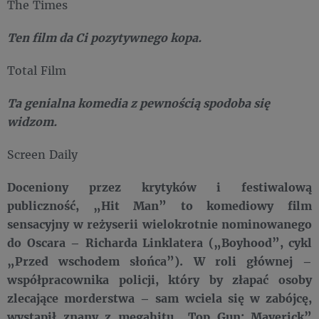
The Times
Ten film da Ci pozytywnego kopa.
Total Film
Ta genialna komedia z pewnością spodoba się
widzom.
Screen Daily
Doceniony przez krytyków i festiwalową
publiczność, „Hit Man” to komediowy film
sensacyjny w reżyserii wielokrotnie nominowanego
do Oscara – Richarda Linklatera („Boyhood”, cykl
„Przed wschodem słońca”). W roli głównej –
współpracownika policji, który by złapać osoby
zlecające morderstwa – sam wciela się w zabójcę,
wystąpił znany z megahitu „Top Gun: Maverick”