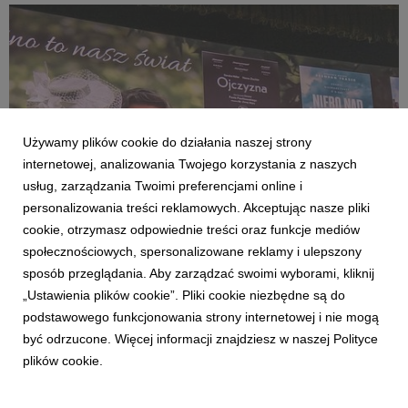
„Violetta Villas”.
Używamy plików cookie do działania naszej strony
internetowej, analizowania Twojego korzystania z naszych
usług, zarządzania Twoimi preferencjami online i
personalizowania treści reklamowych. Akceptując nasze pliki
cookie, otrzymasz odpowiednie treści oraz funkcje mediów
społecznościowych, spersonalizowane reklamy i ulepszony
AKTUALNOŚCI
sposób przeglądania. Aby zarządzać swoimi wyborami, kliknij
KINO ŚWIAT na Forum Wokół Kina
„Ustawienia plików cookie”. Pliki cookie niezbędne są do
26 czerwca 2026
podstawowego funkcjonowania strony internetowej i nie mogą
Rok szkolny powoli dobiega końca, to było bardzo intensywne
być odrzucone. Więcej informacji znajdziesz w naszej Polityce
pół roku w polskich kinach. W kinach wciąż możecie oglądać
plików cookie.
„Drzewo magii” i „Ojczyznę”.A my pracujemy nad repertuarem
na drugą połowę 2026. Pierwsze zapowiedzi pokazaliśmy
podczas czerwcowego 58. Forum Wokół Kin...