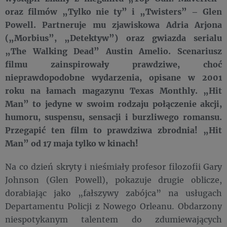
oraz filmów „Tylko nie ty” i „Twisters” – Glen
Powell. Partneruje mu zjawiskowa Adria Arjona
(„Morbius”, „Detektyw”) oraz gwiazda serialu
„The Walking Dead” Austin Amelio. Scenariusz
filmu zainspirowały prawdziwe, choć
nieprawdopodobne wydarzenia, opisane w 2001
roku na łamach magazynu Texas Monthly. „Hit
Man” to jedyne w swoim rodzaju połączenie akcji,
humoru, suspensu, sensacji i burzliwego romansu.
Przegapić ten film to prawdziwa zbrodnia! „Hit
Man” od 17 maja tylko w kinach!
Na co dzień skryty i nieśmiały profesor filozofii Gary
Johnson (Glen Powell), pokazuje drugie oblicze,
dorabiając jako „fałszywy zabójca” na usługach
Departamentu Policji z Nowego Orleanu. Obdarzony
niespotykanym talentem do zdumiewających