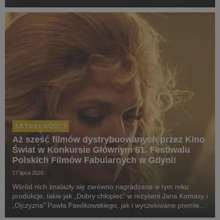
swój pokaz specjalny podczas 51. Międzynarodowego
Festiwalu Filmowego w Toronto. W polskich k...
AKTUALNOŚCI
Aż sześć filmów dystrybuowanych przez Kino
Świat w Konkursie Głównym 51. Festiwalu
Polskich Filmów Fabularnych w Gdyni!
17 lipca 2026
Wśród nich znalazły się zarówno nagradzane w tym roku
produkcje, takie jak „Dobry chłopiec” w reżyserii Jana Komasy i
„Ojczyzna” Pawła Pawlikowskiego, jak i wyczekiwane premiery:
„Fluidy”, „Powiedz mi, co czujesz”, „Przez ścianę” oraz