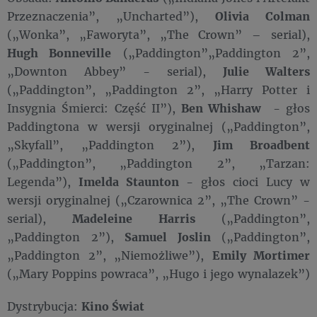
Przeznaczenia”, „Uncharted”),
Olivia Colman
(„Wonka”, „Faworyta”, „The Crown” – serial),
Hugh Bonneville
(„Paddington”„Paddington 2”,
„Downton Abbey” - serial),
Julie Walters
(„Paddington”, „Paddington 2”, „Harry Potter i
Insygnia Śmierci: Część II”),
Ben Whishaw
- głos
Paddingtona w wersji oryginalnej („Paddington”,
„Skyfall”, „Paddington 2”),
Jim Broadbent
(„Paddington”, „Paddington 2”, „Tarzan:
Legenda”),
Imelda Staunton
-
głos cioci Lucy w
wersji oryginalnej („Czarownica 2”, „The Crown” -
serial),
Madeleine Harris
(„Paddington”,
„Paddington 2”),
Samuel Joslin
(„Paddington”,
„Paddington 2”, „Niemożliwe”),
Emily Mortimer
(„Mary Poppins powraca”, „Hugo i jego wynalazek”)
Dystrybucja:
Kino Świat