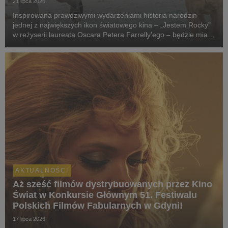
21 lipca 2026
Inspirowana prawdziwymi wydarzeniami historia narodzin
jednej z największych ikon światowego kina – „Jestem Rocky”
w reżyserii laureata Oscara Petera Farrelly'ego – będzie miała
swój pokaz specjalny podczas 51. Międzynarodowego
Festiwalu Filmowego w Toronto. W polskich k...
AKTUALNOŚCI
Aż sześć filmów dystrybuowanych przez Kino
Świat w Konkursie Głównym 51. Festiwalu
Polskich Filmów Fabularnych w Gdyni!
17 lipca 2026