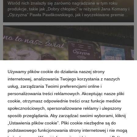
Wśród nich znalazły się zarówno nagradzane w tym roku
produkcje, takie jak „Dobry chłopiec” w reżyserii Jana Komasy i
„Ojczyzna” Pawła Pawlikowskiego, jak i wyczekiwane premiery:
„Fluidy”, „Powiedz mi, co czujesz”, „Przez ścianę” oraz
„Violetta Villas”.
Używamy plików cookie do działania naszej strony
internetowej, analizowania Twojego korzystania z naszych
usług, zarządzania Twoimi preferencjami online i
personalizowania treści reklamowych. Akceptując nasze pliki
cookie, otrzymasz odpowiednie treści oraz funkcje mediów
społecznościowych, spersonalizowane reklamy i ulepszony
AKTUALNOŚCI
sposób przeglądania. Aby zarządzać swoimi wyborami, kliknij
KINO ŚWIAT na Forum Wokół Kina
„Ustawienia plików cookie”. Pliki cookie niezbędne są do
26 czerwca 2026
podstawowego funkcjonowania strony internetowej i nie mogą
Rok szkolny powoli dobiega końca, to było bardzo intensywne