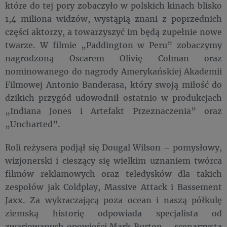
które do tej pory zobaczyło w polskich kinach blisko
1,4 miliona widzów, wystąpią znani z poprzednich
części aktorzy, a towarzyszyć im będą zupełnie nowe
twarze. W filmie „Paddington w Peru” zobaczymy
nagrodzoną Oscarem Olivię Colman oraz
nominowanego do nagrody Amerykańskiej Akademii
Filmowej Antonio Banderasa, który swoją miłość do
dzikich przygód udowodnił ostatnio w produkcjach
„Indiana Jones i Artefakt Przeznaczenia” oraz
„Uncharted”.
Roli reżysera podjął się Dougal Wilson – pomysłowy,
wizjonerski i cieszący się wielkim uznaniem twórca
filmów reklamowych oraz teledysków dla takich
zespołów jak Coldplay, Massive Attack i Bassement
Jaxx. Za wykraczającą poza ocean i naszą półkulę
ziemską historię odpowiada specjalista od
zwariowanych opowieści Mark Burton – scenarzysta