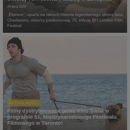
29 lipca 2026
„Elsinore”, oparta na faktach historia legendarnego aktora Iana
Charlesona, otworzy jubileuszową, 70. edycję BFI London Film
Festival.
AKTUALNOŚCI
Filmy dystrybuowane przez Kino Świat w
programie 51. Międzynarodowego Festiwalu
Filmowego w Toronto!