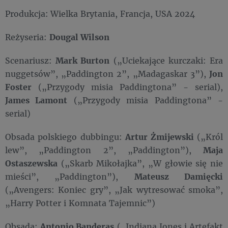
Produkcja:
Wielka Brytania, Francja, USA 2024
Reżyseria:
Dougal Wilson
Scenariusz:
Mark Burton
(„Uciekające kurczaki: Era
nuggetsów”, „Paddington 2”, „Madagaskar 3”),
Jon
Foster
(„Przygody misia Paddingtona” - serial),
James Lamont
(„Przygody misia Paddingtona” -
serial)
Obsada polskiego dubbingu:
Artur Żmijewski
(„Król
lew”, „Paddington 2”, „Paddington”),
Maja
Ostaszewska
(„Skarb Mikołajka”, „W głowie się nie
mieści”, „Paddington”),
Mateusz Damięcki
(„Avengers: Koniec gry”, „Jak wytresować smoka”,
„Harry Potter i Komnata Tajemnic”)
Obsada:
Antonio Banderas
(„Indiana Jones i Artefakt