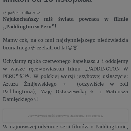
14 października 2024
Najukochańszy miś świata powraca w filmie
„Paddington w Peru”!
Mamy coś, na co fani najsłynniejszego niedźwiedzia
brunatnego🐻 czekali od lat😮🥹!
Uchylamy rąbka czerwonego kapelusza🎩 i oddajemy
w wasze ręce🫳zwiastun filmu „PADDINGTON W
PERU”🐻🌴. W polskiej wersji językowej usłyszycie:
Artura Żmijewskiego ⭐ (oczywiście w roli
Paddingtona), Maję Ostaszewską ⭐ i Mateusza
Damięckiego⭐!
Aby wyświetlić treść poprawnie
zaakceptuj pliki cookies.
W najnowszej odsłonie serii filmów o Paddingtonie,