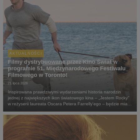
AKTUALNOŚCI
Filmy dystrybuowane przez Kino Świat w
programie 51. Międzynarodowego Festiwalu
Filmowego w Toronto!
21 lipca 2026
Inspirowana prawdziwymi wydarzeniami historia narodzin
jednej z największych ikon światowego kina – „Jestem Rocky”
w reżyserii laureata Oscara Petera Farrelly'ego – będzie miała
swój pokaz specjalny podczas 51. Międzynarodowego
Festiwalu Filmowego w Toronto. W polskich k...