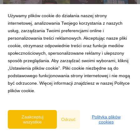
Używamy plików cookie do działania naszej strony
internetowej, analizowania Twojego korzystania z naszych
usług, zarządzania Twoimi preferencjami online i
personalizowania treści reklamowych. Akceptując nasze pliki
cookie, otrzymasz odpowiednie treści oraz funkcje mediów
społecznościowych, spersonalizowane reklamy i ulepszony
AKTUALNOŚCI
sposób przeglądania. Aby zarządzać swoimi wyborami, kliknij
KINO ŚWIAT na Forum Wokół Kina
„Ustawienia plików cookie”. Pliki cookie niezbędne są do
26 czerwca 2026
podstawowego funkcjonowania strony internetowej i nie mogą
Rok szkolny powoli dobiega końca, to było bardzo intensywne
być odrzucone. Więcej informacji znajdziesz w naszej Polityce
pół roku w polskich kinach. W kinach wciąż możecie oglądać
plików cookie.
„Drzewo magii” i „Ojczyznę”.A my pracujemy nad repertuarem
na drugą połowę 2026. Pierwsze zapowiedzi pokazaliśmy
podczas czerwcowego 58. Forum Wokół Kin...
Zaakceptuj
Polityka plików
Odrzuć
wszystkie
cookies
Polityka prywatności
|
Klauzula RODO