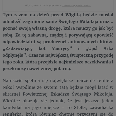
Aby wyświetlić treść poprawnie
zaakceptuj pliki cookies.
Tym razem na dzień przed Wigilią będzie musiał
odnaleźć zaginione sanie Świętego Mikołaja oraz…
poznać swoją własną drogę, która nauczy go jak być
sobą. Za tę zabawną, mądrą i porywającą opowieść
odpowiedzialni są producenci animowanych hitów:
„Zadziwiający kot Maurycy” i „Ups! Arka
odpłynęła”. Czas na największą świąteczną przygodę
tego roku, która przejdzie najśmielsze oczekiwania i
przekroczy nawet zorzę polarną.
Nareszcie spełnia się największe marzenie renifera
Niko! Wspólnie ze swoim tatą będzie mógł latać w
elitarnej Powietrznej Eskadrze Świętego Mikołaja.
Wkrótce okazuje się jednak, że jest jeszcze jeden
kandydat na jego miejsce – to Stella, zawadiacka
reniferka, która również chętnie przyczyni się do