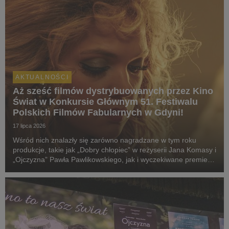
AKTUALNOŚCI
Aż sześć filmów dystrybuowanych przez Kino
Świat w Konkursie Głównym 51. Festiwalu
Polskich Filmów Fabularnych w Gdyni!
17 lipca 2026
Wśród nich znalazły się zarówno nagradzane w tym roku
produkcje, takie jak „Dobry chłopiec” w reżyserii Jana Komasy i
„Ojczyzna” Pawła Pawlikowskiego, jak i wyczekiwane premiery:
„Fluidy”, „Powiedz mi, co czujesz”, „Przez ścianę” oraz
„Violetta Villas”.