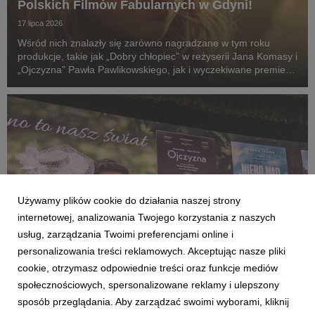
Polskich Filmów Fabularnych w Gdyni!
17 lipca 2026
Wśród nich znalazły się zarówno nagradzane w tym roku
produkcje, takie jak „Dobry chłopiec” w reżyserii Jana Komasy i
„Ojczyzna” Pawła Pawlikowskiego, jak i wyczekiwane premiery:
„Fluidy”, „Powiedz mi, co czujesz”, „Przez ścianę” oraz
„Violetta Villas”.
Używamy plików cookie do działania naszej strony
internetowej, analizowania Twojego korzystania z naszych
usług, zarządzania Twoimi preferencjami online i
personalizowania treści reklamowych. Akceptując nasze pliki
cookie, otrzymasz odpowiednie treści oraz funkcje mediów
społecznościowych, spersonalizowane reklamy i ulepszony
AKTUALNOŚCI
sposób przeglądania. Aby zarządzać swoimi wyborami, kliknij
KINO ŚWIAT na Forum Wokół Kina