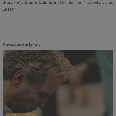
„Pasażer”),
Gianni Calchetti
(„Dżentelmeni”, „Wonka”, „Ted
Lasso”)
Powiązane artykuły
AKTUALNOŚCI