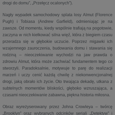
drogi do domu”, „Przełęcz ocalonych”).
Nagły wypadek samochodowy splata losy Almut (Florence
Pugh) i Tobiasa (Andrew Garfield), odmieniając je na
zawsze. Od momentu, kiedy wspólnie trafiają na pogotowie,
zaczyna w nich kiełkować silna więź, która z biegiem czasu
przeradza się w głębokie uczucie. Poprzez migawki ich
wzajemnego zauroczenia, budowania domu i stawania się
rodziną – nieoczekiwanie wychodzi na jaw prawda o
zdrowiu Almut, która może zachwiać fundamentem tego co
stworzyli. Paradoksalnie, motywuje to parę do realizacji
marzeń i uczy cenić każdą chwilę z niekonwencjonalnej
drogi, jaką obrało ich życie. Oto trwająca dekadę, utkana z
subtelnych momentów bliskości, głęboko wzruszająca, a
czasami nieoczekiwanie zabawna, piękna historia miłosna.
Obraz wyreżyserowany przez Johna Crowleya – twórcę
„Brooklyn” oraz wybranych odcinków seriali „Detektyw” i