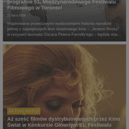
programie 51. Międzynarodowego Festiwalu
Filmowego w Toronto!
21 lipca 2026
Inspirowana prawdziwymi wydarzeniami historia narodzin
jednej z największych ikon światowego kina – „Jestem Rocky”
w reżyserii laureata Oscara Petera Farrelly'ego – będzie miała
swój pokaz specjalny podczas 51. Międzynarodowego
Festiwalu Filmowego w Toronto. W polskich k...
AKTUALNOŚCI
Aż sześć filmów dystrybuowanych przez Kino
Świat w Konkursie Głównym 51. Festiwalu