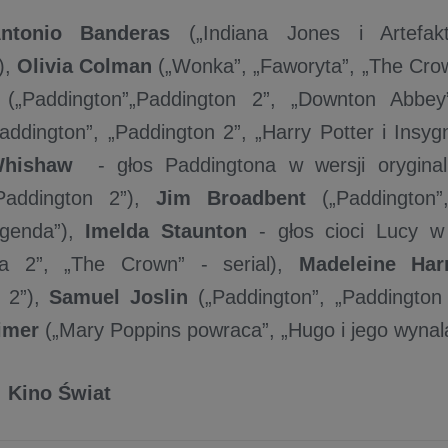
ntonio Banderas
(„Indiana Jones i Artefakt
),
Olivia Colman
(„Wonka”, „Faworyta”, „The Crow
(„Paddington”„Paddington 2”, „Downton Abbey
addington”, „Paddington 2”, „Harry Potter i Insyg
hishaw
- głos Paddingtona w wersji oryginaln
„Paddington 2”),
Jim Broadbent
(„Paddington”
egenda”),
Imelda Staunton
-
głos cioci Lucy w 
ca 2”, „The Crown” - serial),
Madeleine Har
n 2”),
Samuel Joslin
(„Paddington”, „Paddington 
imer
(„Mary Poppins powraca”, „Hugo i jego wynal
:
Kino Świat