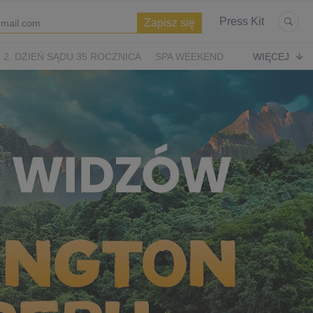
Press Kit
2. DZIEŃ SĄDU 35 ROCZNICA
SPA WEEKEND
WIĘCEJ
WIĘTA
ASTERIKS I OBELIKS: KRÓLESTWO NUBII