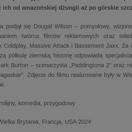
 ich od amazońskiej dżungli aż po górskie szcz
ra podjął się Dougal Wilson – pomysłowy, wizjoner
naniem twórca filmów reklamowych oraz teled
k Coldplay, Massive Attack i Bassement Jaxx. Za
zą półkulę ziemską historię odpowiada specjalis
ark Burton – scenarzysta „Paddingtona 2” oraz ni
gaskar”. Zdjęcia do filmu realizowane były w Wiel
i.
ilijny,
komedia, przygodowy
Wielka Brytania, Francja, USA 2024