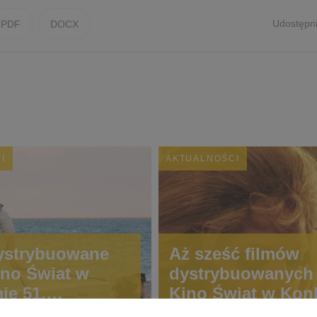
Udostępni
PDF
DOCX
I
AKTUALNOŚCI
ystrybuowane
Aż sześć filmów
ino Świat w
dystrybuowanych 
ie 51.
Kino Świat w Kon
narodowego
Głównym 51. Fest