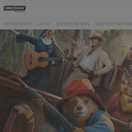
AKTUALNOŚCI
LALKA
ICE CREAM MAN
WSZYSCY MOI W
NIEBO NAD NORMANDIĄ
POWIEDZ MI, CO CZUJESZ
BARANE
BEREK
DRZEWO MAGII
OJCZYZNA
LUNA I ROZGADANA Ś