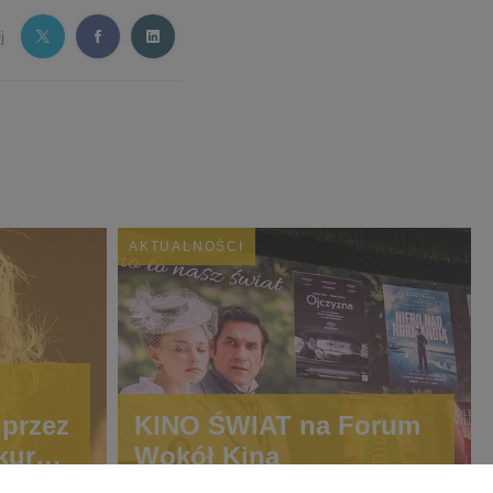
j
AKTUALNOŚCI
przez
KINO ŚWIAT na Forum
kursie
Wokół Kina
iwalu