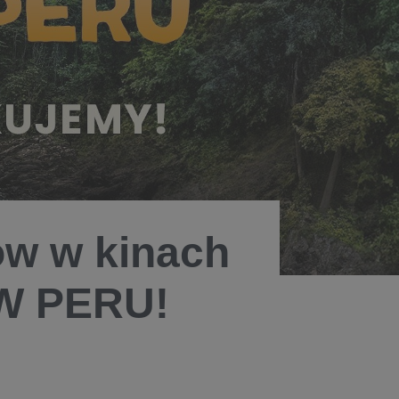
ów w kinach
 W PERU!