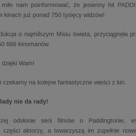
e miło nam poinformować, że jesienny hit P
w kinach już ponad 750 tysięcy widzów!
dukcja o najmilszym Misiu świata, przyciągnęła pr
50 666 kinomanów.
 dzięki Wam!
i czekamy na kolejne fantastyczne wieści z kin.
ady nie da rady!
ej odsłonie serii filmów o Paddingtonie, w
 części aktorzy, a towarzyszą im zupełnie nowe