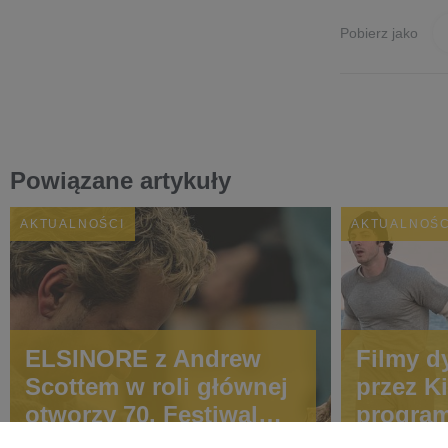
Pobierz jako
Powiązane artykuły
AKTUALNOŚCI
AKTUALNOŚC
ELSINORE z Andrew
Filmy d
Scottem w roli głównej
przez K
otworzy 70. Festiwal
program
Filmowy w Londynie!
Między