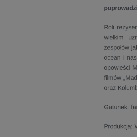
poprowadzi
Roli reżyse
wielkim uz
zespołów ja
ocean i nas
opowieści M
filmów „Mada
oraz Kolumbi
Gatunek: fam
Produkcja: