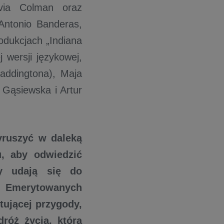
ivia Colman oraz
Antonio Banderas,
odukcjach „Indiana
 wersji językowej,
Paddingtona), Maja
 Gąsiewska i Artur
yruszyć w daleką
u, aby odwiedzić
y udają się do
a Emerytowanych
tującej przygody,
dróż życia, która