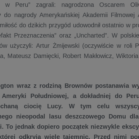
on w Peru” zagrali: nagrodzona Oscarem Ol
 do nagrody Amerykańskiej Akademii Filmowej 
 miłość do dzikich przygód udowodnił ostatnio w pr
efakt Przeznaczenia” oraz „Uncharted”. W polskiej
ów użyczyli: Artur Żmijewski (oczywiście w roli 
, Mateusz Damięcki, Robert Makłowicz, Wiktoria
ngton wraz z rodziną Brownów postanawia w
 Ameryki Południowej, a dokładniej do Per
ochaną ciocię Lucy. W tym celu wszysc
nego nieopodal lasu deszczowego Domu dl
i. To jednak dopiero początek niezwykle ekscy
której odkryją wiele tajemnic. Przed nimi po