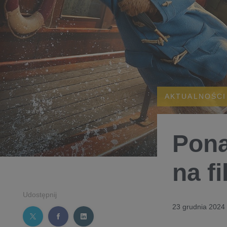
AKTUALNOŚCI
Pona
na f
Udostępnij
23 grudnia 2024