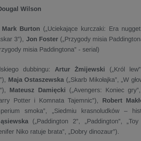
Dougal Wilson
:
Mark Burton
(„Uciekające kurczaki: Era nugget
skar 3”),
Jon Foster
(„Przygody misia Paddingtona
rzygody misia Paddingtona” - serial)
lskiego dubbingu:
Artur Żmijewski
(„Król lew”
”),
Maja Ostaszewska
(„Skarb Mikołajka”, „W głow
n”),
Mateusz Damięcki
(„Avengers: Koniec gry”
arry Potter i Komnata Tajemnic”),
Robert Mak
mperium smoka”, „Siedmiu krasnoludków – hist
Gąsiewska
(„Paddington 2”, „Paddington”, „Toy 
enifer Niko ratuje brata”, „Dobry dinozaur”).