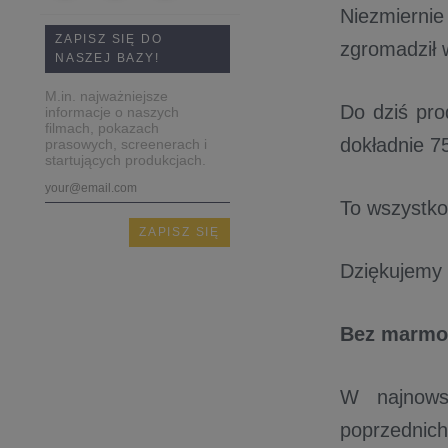
Niezmierni
ZAPISZ SIĘ DO
zgromadził 
NASZEJ BAZY!
M.in. najważniejsze
Do dziś pro
informacje o naszych
filmach, pokazach
dokładnie 7
prasowych, screenerach i
startujących produkcjach.
To wszystko
Dziękujemy 
Bez marmol
W najnowsz
poprzednich