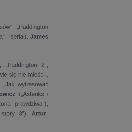
sów”, „Paddington
” - serial),
James
, „Paddington 2”,
ie się nie mieści”,
, „Jak wytresować
łowicz
(„Asteriks i
oria prawdziwa”),
story 3”),
Artur