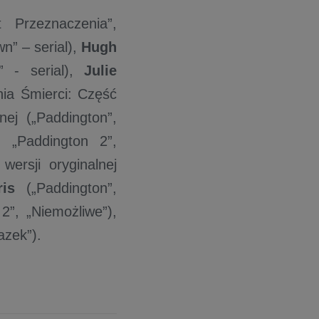
 Przeznaczenia”,
n” – serial),
Hugh
” - serial),
Julie
nia Śmierci: Część
ej („Paddington”,
, „Paddington 2”,
wersji oryginalnej
ris
(„Paddington”,
2”, „Niemożliwe”),
azek”).