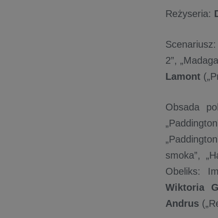
Reżyseria:
Scenariusz
2”, „Madaga
Lamont
(„P
Obsada po
„Paddington
„Paddingto
smoka”, „H
Obeliks: I
Wiktoria 
Andrus
(„R