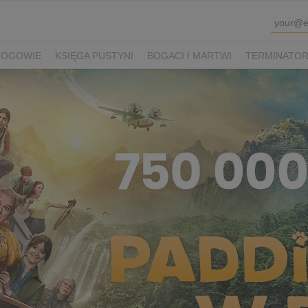
ROGOWIE
KSIĘGA PUSTYNI
BOGACI I MARTWI
TERMINATOR 
K SHAUN I KUDŁATA BESTIA
VIOLETTA VILLAS
PRZEPIS NA Ś
WINKA