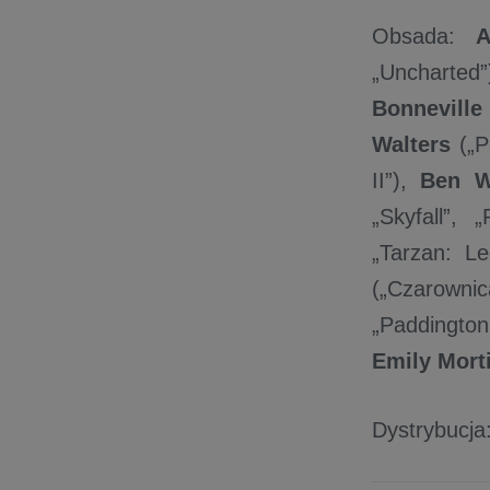
Obsada:
A
„Uncharted”
Bonneville
Walters
(„P
II”),
Ben W
„Skyfall”, 
„Tarzan: L
(„Czarowni
„Paddingto
Emily Mort
Dystrybucja