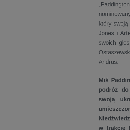
„Paddingt
nominowany
który swoją
Jones i Art
swoich głos
Ostaszewska
Andrus.
Miś Paddi
podróż do
swoją uk
umieszczo
Niedźwiedz
w trakcie 