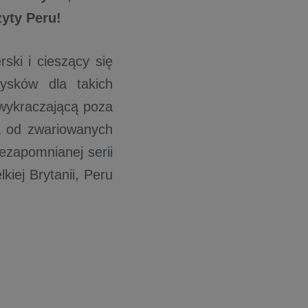
yty Peru!
ski i cieszący się
ysków dla takich
 wykraczającą poza
ta od zwariowanych
ezapomnianej serii
kiej Brytanii, Peru