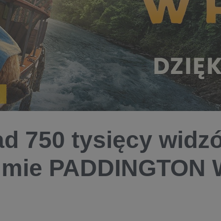
d 750 tysięcy widz
ilmie PADDINGTON