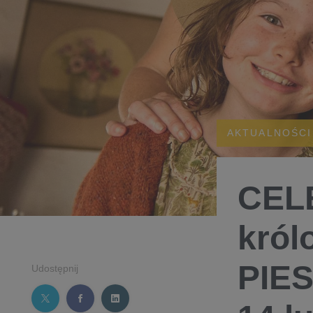
AKTUALNOŚCI
CELE
król
PIES
Udostępnij