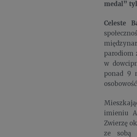
medal” tyl
Celeste 
społeczn
międzynar
parodiom z
w dowcipn
ponad 9 m
osobowość 
Mieszkają
imieniu A
Zwierzę ok
ze sobą 