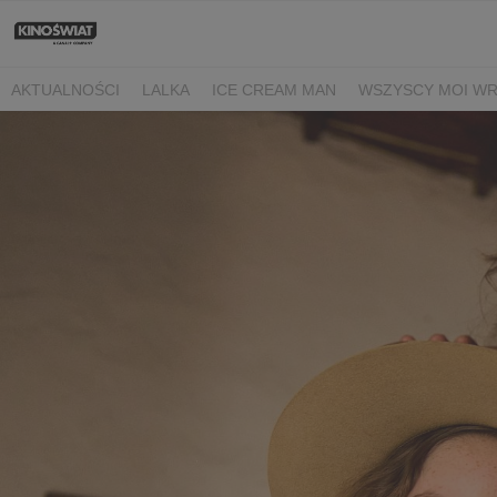
AKTUALNOŚCI
LALKA
ICE CREAM MAN
WSZYSCY MOI W
NIEBO NAD NORMANDIĄ
POWIEDZ MI, CO CZUJESZ
BARANE
BEREK
DRZEWO MAGII
OJCZYZNA
LUNA I ROZGADANA Ś