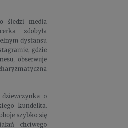
o śledzi media
cerka zdobyła
pełnym dystansu
stagramie, gdzie
nesu, obserwuje
charyzmatyczna
 dziewczynka o
iego kundelka.
oboje szybko się
iałań chciwego