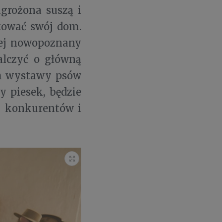
agrożona suszą i
tować swój dom.
 jej nowopoznany
alczyć o główną
h wystawy psów
y piesek, będzie
h konkurentów i