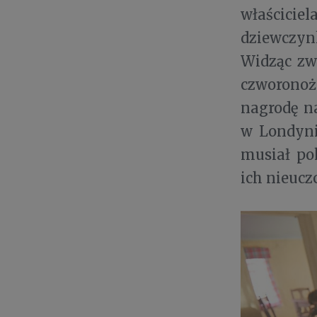
właściciel
dziewczyn
Widząc zw
czworonoż
nagrodę n
w Londyni
musiał po
ich nieucz