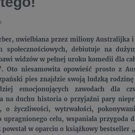
utego!
5
rber, uwielbiana przez miliony Australijka i
 społecznościowych, debiutuje na duży
awi widzów w pełnej uroku komedii dla cał
. Oto niesamowita opowieść prosto z Aust
pański pies znajdzie swoją ludzką rodzinę
dziej emocjonujących zawodach dla cz
a na duchu historia o przyjaźni pary nie
, o życzliwości, wytrwałości, pokonywa
 upragnionego celu, wspaniała przygoda dl
 powstał w oparciu o książkowy bestseller 