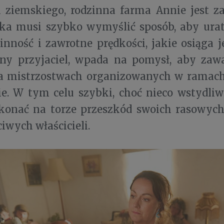
a ziemskiego, rodzinna farma Annie jest z
ka musi szybko wymyślić sposób, aby ura
inność i zawrotne prędkości, jakie osiąga
ny przyjaciel, wpada na pomysł, aby zaw
a mistrzostwach organizowanych w ramac
e. W tym celu szybki, choć nieco wstydliw
konać na torze przeszkód swoich rasowyc
ciwych właścicieli.