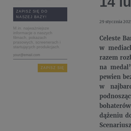
14 l
ZAPISZ SIĘ DO
NASZEJ BAZY!
29 stycznia 202
M.in. najważniejsze
informacje o naszych
Celeste Ba
filmach, pokazach
prasowych, screenerach i
w mediach
startujących produkcjach.
razem rozb
na medal”
pewien bez
w najbar
podnosząc
bohaterów
dążeniu do
Scenariusz