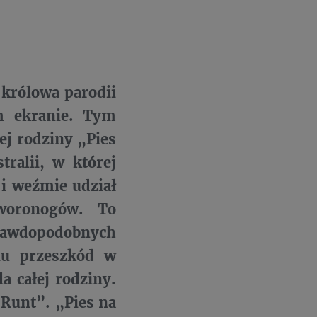
 królowa parodii
m ekranie. Tym
ej rodziny „Pies
ralii, w której
 i weźmie udział
woronogów. To
prawdopodobnych
niu przeszkód w
a całej rodziny.
„Runt”. „Pies na