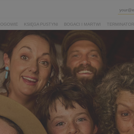
ROGOWIE
KSIĘGA PUSTYNI
BOGACI I MARTWI
TERMINATOR 
K SHAUN I KUDŁATA BESTIA
VIOLETTA VILLAS
PRZEPIS NA Ś
WINKA