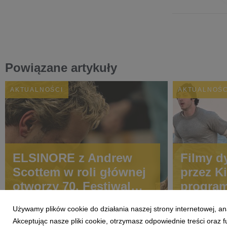
Powiązane artykuły
AKTUALNOŚCI
AKTUALNOŚC
ELSINORE z Andrew
Filmy d
Scottem w roli głównej
przez K
otworzy 70. Festiwal
program
Filmowy w Londynie!
Między
Używamy plików cookie do działania naszej strony internetowej, an
Festiwa
Akceptując nasze pliki cookie, otrzymasz odpowiednie treści oraz