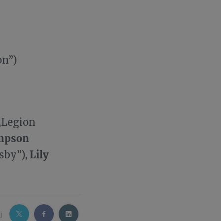
on”)
 „Legion
mpson
Lily
sby”),
j