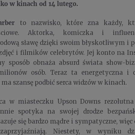
ko w kinach od 14 lutego.
Barber
to nazwisko, które zna każdy, kt
ościowe. Aktorka, komiczka i influen
odową sławę dzięki swoim błyskotliwym i 
djęć i filmików celebrytów. Jej konto na In
y sposób obnaża absurd świata show-biz
ilionów osób. Teraz ta energetyczna i 
ma szansę podbić serca widzów w kinach.
ca w miasteczku Upson Downs rezolutna
nnie spotyka na swojej drodze bezpańsk
azuje się bardzo mądre i sympatyczne, więc 
zaprzyjaźniają. Niestety, w wyniku dz