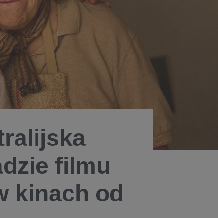
alijska
dzie filmu
w kinach od