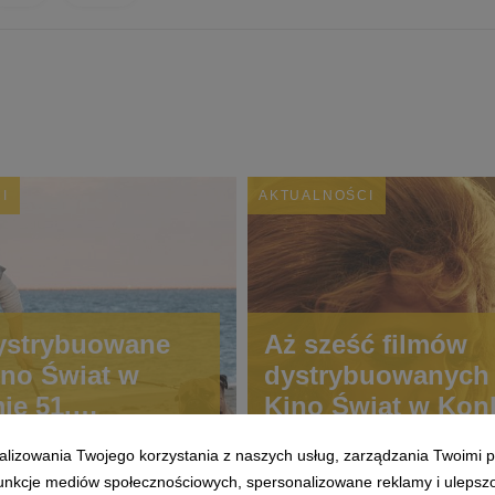
I
AKTUALNOŚCI
ystrybuowane
Aż sześć filmów
ino Świat w
dystrybuowanych 
ie 51.
Kino Świat w Kon
narodowego
Głównym 51. Fest
alizowania Twojego korzystania z naszych usług, zarządzania Twoimi p
lu Filmowego w
Polskich Filmów
 funkcje mediów społecznościowych, spersonalizowane reklamy i ulepsz