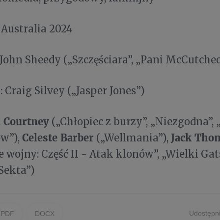
 Australia 2024
 John Sheedy („Szczęściara”, „Pani McCutche
: Craig Silvey („Jasper Jones”)
i Courtney
(„Chłopiec z burzy”, „Niezgodna”,
Celeste Barber
Jack Tho
w”),
(„Wellmania”),
 wojny: Część II - Atak klonów”, „Wielki Gat
Sekta”)
Udostępni
PDF
DOCX