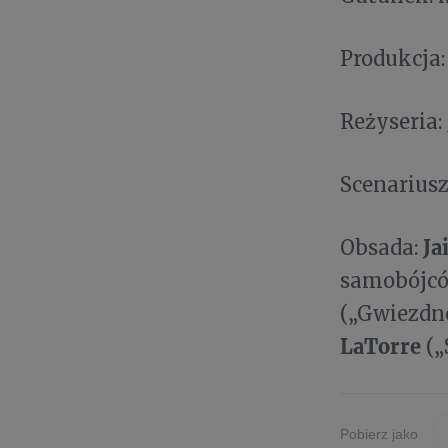
Produkcja:
Reżyseria:
Scenariusz
Ja
Obsada:
samobójcó
(„Gwiezdne
LaTorre
(„
Pobierz jako