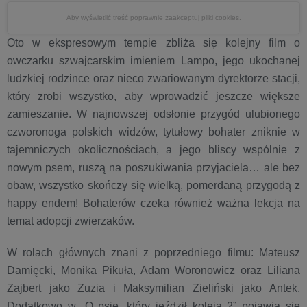
Aby wyświetlić treść poprawnie
zaakceptuj pliki cookies.
Oto w ekspresowym tempie zbliża się kolejny film o
owczarku szwajcarskim imieniem Lampo, jego ukochanej
ludzkiej rodzince oraz nieco zwariowanym dyrektorze stacji,
który zrobi wszystko, aby wprowadzić jeszcze większe
zamieszanie. W najnowszej odsłonie przygód ulubionego
czworonoga polskich widzów, tytułowy bohater zniknie w
tajemniczych okolicznościach, a jego bliscy wspólnie z
nowym psem, ruszą na poszukiwania przyjaciela… ale bez
obaw, wszystko skończy się wielką, pomerdaną przygodą z
happy endem! Bohaterów czeka również ważna lekcja na
temat adopcji zwierzaków.
W rolach głównych znani z poprzedniego filmu: Mateusz
Damięcki, Monika Pikuła, Adam Woronowicz oraz Liliana
Zajbert jako Zuzia i Maksymilian Zieliński jako Antek.
Dodatkowo w „O psie, który jeździł koleją 2” pojawią się