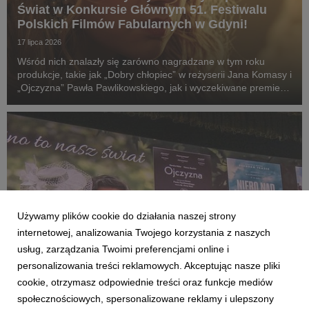
Świat w Konkursie Głównym 51. Festiwalu
Polskich Filmów Fabularnych w Gdyni!
17 lipca 2026
Wśród nich znalazły się zarówno nagradzane w tym roku
produkcje, takie jak „Dobry chłopiec” w reżyserii Jana Komasy i
„Ojczyzna” Pawła Pawlikowskiego, jak i wyczekiwane premiery:
„Fluidy”, „Powiedz mi, co czujesz”, „Przez ścianę” oraz
„Violetta Villas”.
Używamy plików cookie do działania naszej strony
internetowej, analizowania Twojego korzystania z naszych
usług, zarządzania Twoimi preferencjami online i
personalizowania treści reklamowych. Akceptując nasze pliki
cookie, otrzymasz odpowiednie treści oraz funkcje mediów
społecznościowych, spersonalizowane reklamy i ulepszony
AKTUALNOŚCI