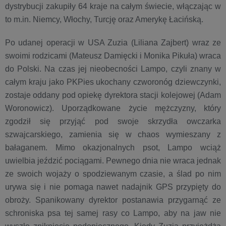
dystrybucji zakupiły 64 kraje na całym świecie, włączając w
to m.in. Niemcy, Włochy, Turcję oraz Amerykę Łacińską.
Po udanej operacji w USA Zuzia (Liliana Zajbert) wraz ze
swoimi rodzicami (Mateusz Damięcki i Monika Pikuła) wraca
do Polski. Na czas jej nieobecności Lampo, czyli znany w
całym kraju jako PKPies ukochany czworonóg dziewczynki,
zostaje oddany pod opiekę dyrektora stacji kolejowej (Adam
Woronowicz). Uporządkowane życie mężczyzny, który
zgodził się przyjąć pod swoje skrzydła owczarka
szwajcarskiego, zamienia się w chaos wymieszany z
bałaganem. Mimo okazjonalnych psot, Lampo wciąż
uwielbia jeździć pociągami. Pewnego dnia nie wraca jednak
ze swoich wojaży o spodziewanym czasie, a ślad po nim
urywa się i nie pomaga nawet nadajnik GPS przypięty do
obroży. Spanikowany dyrektor postanawia przygarnąć ze
schroniska psa tej samej rasy co Lampo, aby na jaw nie