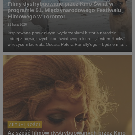
Filmy dystrybuowane przez Kino Świat w
programie 51. Międzynarodowego Festiwalu
Filmowego w Toronto!
21 lipca 2026
Inspirowana prawdziwymi wydarzeniami historia narodzin
jednej z największych ikon światowego kina – „Jestem Rocky”
w reżyserii laureata Oscara Petera Farrelly'ego – będzie miała
swój pokaz specjalny podczas 51. Międzynarodowego
Festiwalu Filmowego w Toronto. W polskich k...
AKTUALNOŚCI
Aż sześć filmów dystrybuowanych przez Kino