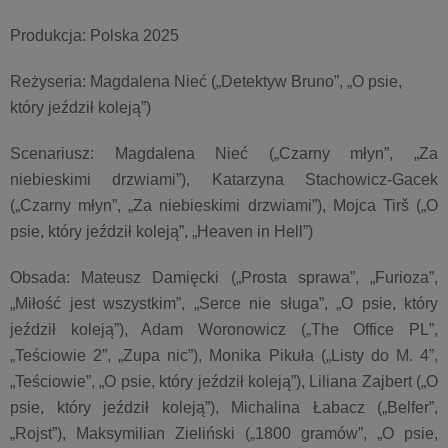
Produkcja: Polska 2025
Reżyseria: Magdalena Nieć („Detektyw Bruno”, „O psie,
który jeździł koleją”)
Scenariusz: Magdalena Nieć („Czarny młyn”, „Za
niebieskimi drzwiami”), Katarzyna Stachowicz-Gacek
(„Czarny młyn”, „Za niebieskimi drzwiami”), Mojca Tirš („O
psie, który jeździł koleją”, „Heaven in Hell”)
Obsada: Mateusz Damięcki („Prosta sprawa”, „Furioza”,
„Miłość jest wszystkim”, „Serce nie sługa”, „O psie, który
jeździł koleją”), Adam Woronowicz („The Office PL”,
„Teściowie 2”, „Zupa nic”), Monika Pikuła („Listy do M. 4”,
„Teściowie”, „O psie, który jeździł koleją”), Liliana Zajbert („O
psie, który jeździł koleją”), Michalina Łabacz („Belfer”,
„Rojst”), Maksymilian Zieliński („1800 gramów”, „O psie,