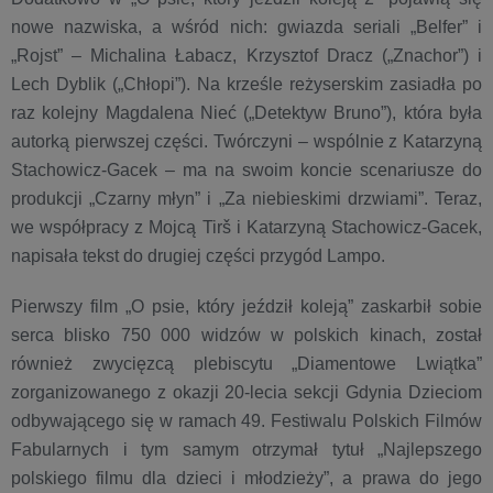
nowe nazwiska, a wśród nich: gwiazda seriali „Belfer” i
„Rojst” – Michalina Łabacz, Krzysztof Dracz („Znachor”) i
Lech Dyblik („Chłopi”). Na krześle reżyserskim zasiadła po
raz kolejny Magdalena Nieć („Detektyw Bruno”), która była
autorką pierwszej części. Twórczyni – wspólnie z Katarzyną
Stachowicz-Gacek – ma na swoim koncie scenariusze do
produkcji „Czarny młyn” i „Za niebieskimi drzwiami”. Teraz,
we współpracy z Mojcą Tirš i Katarzyną Stachowicz-Gacek,
napisała tekst do drugiej części przygód Lampo.
Pierwszy film „O psie, który jeździł koleją” zaskarbił sobie
serca blisko 750 000 widzów w polskich kinach, został
również zwycięzcą plebiscytu „Diamentowe Lwiątka”
zorganizowanego z okazji 20-lecia sekcji Gdynia Dzieciom
odbywającego się w ramach 49. Festiwalu Polskich Filmów
Fabularnych i tym samym otrzymał tytuł „Najlepszego
polskiego filmu dla dzieci i młodzieży”, a prawa do jego