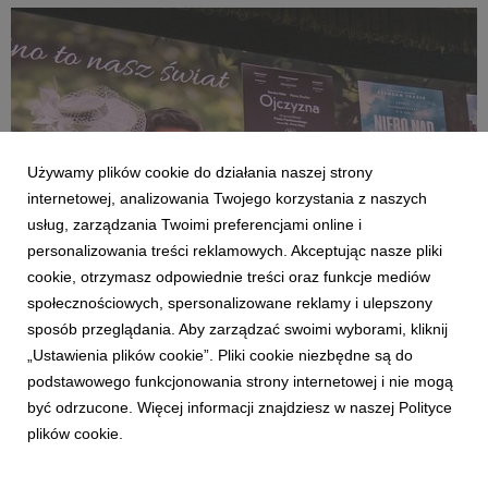
„Violetta Villas”.
Używamy plików cookie do działania naszej strony
internetowej, analizowania Twojego korzystania z naszych
usług, zarządzania Twoimi preferencjami online i
personalizowania treści reklamowych. Akceptując nasze pliki
cookie, otrzymasz odpowiednie treści oraz funkcje mediów
społecznościowych, spersonalizowane reklamy i ulepszony
AKTUALNOŚCI
sposób przeglądania. Aby zarządzać swoimi wyborami, kliknij
KINO ŚWIAT na Forum Wokół Kina
„Ustawienia plików cookie”. Pliki cookie niezbędne są do
26 czerwca 2026
podstawowego funkcjonowania strony internetowej i nie mogą
Rok szkolny powoli dobiega końca, to było bardzo intensywne
być odrzucone. Więcej informacji znajdziesz w naszej Polityce
pół roku w polskich kinach. W kinach wciąż możecie oglądać
plików cookie.
„Drzewo magii” i „Ojczyznę”.A my pracujemy nad repertuarem
na drugą połowę 2026. Pierwsze zapowiedzi pokazaliśmy
podczas czerwcowego 58. Forum Wokół Kin...