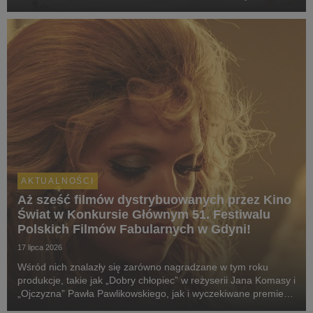
swój pokaz specjalny podczas 51. Międzynarodowego
Festiwalu Filmowego w Toronto. W polskich k...
AKTUALNOŚCI
Aż sześć filmów dystrybuowanych przez Kino
Świat w Konkursie Głównym 51. Festiwalu
Polskich Filmów Fabularnych w Gdyni!
17 lipca 2026
Wśród nich znalazły się zarówno nagradzane w tym roku
produkcje, takie jak „Dobry chłopiec” w reżyserii Jana Komasy i
„Ojczyzna” Pawła Pawlikowskiego, jak i wyczekiwane premiery:
„Fluidy”, „Powiedz mi, co czujesz”, „Przez ścianę” oraz