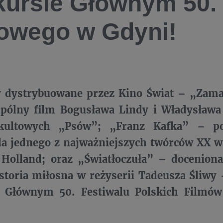
ursie Głównym 50. 
owego w Gdyni!
y dystrybuowane przez Kino Świat – „Zama
spólny film Bogusława Lindy i Władysława
kultowych „Psów”; „Franz Kafka” – po
la jednego z najważniejszych twórców XX w
 Holland; oraz „Światłoczuła” – doceniona
toria miłosna w reżyserii Tadeusza Śliwy 
 Głównym 50. Festiwalu Polskich Filmów