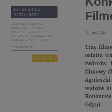
Konk
ZAPISZ SIĘ DO
Film
NASZEJ BAZY!
M.in. najważniejsze
informacje o naszych
filmach, pokazach
14 lipca 2025
prasowych, screenerach i
startujących produkcjach.
Trzy film
ostatni w
twórców 
filmowy d
Agnieszki
widzów his
Konkursie
Gdyni.