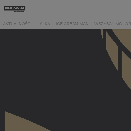
AKTUALNOŚCI
LALKA
ICE CREAM MAN
WSZYSCY MOI W
NIEBO NAD NORMANDIĄ
POWIEDZ MI, CO CZUJESZ
BARANE
BEREK
DRZEWO MAGII
OJCZYZNA
LUNA I ROZGADANA Ś