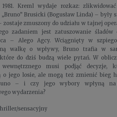
 1981. Kreml wydaje rozkaz: zlikwidować
„Bruno” Brusicki (Bogusław Linda) – były s
 zostaje zmuszony do udziału w tajnej ope
Jego zadaniem jest zatuszowanie śladów 
ca – Alego Agcy. Wciągnięty w szpiego
dną walkę o wpływy, Bruno trafia w sa
które do dziś budzą wiele pytań. W oblicz
u wewnętrznego musi podjąć decyzje, k
 o jego losie, ale mogą też zmienić bieg his
runo – i czy jego wybory wpłyną na 
ego wydarzenia?
hriller/sensacyjny