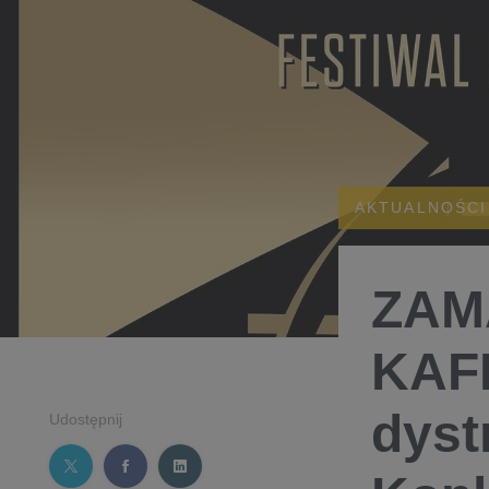
AKTUALNOŚCI
ZAM
KAFK
dyst
Udostępnij