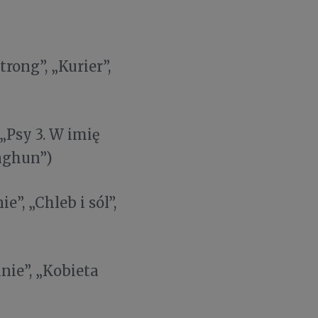
Strong”, „Kurier”,
 „Psy 3. W imię
nghun”)
”, „Chleb i sól”,
ie”, „Kobieta