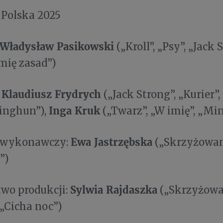
 Polska 2025
Władysław Pasikowski
(„Kroll”, „Psy”, „Jack 
imię zasad”)
Klaudiusz Frydrych
:
(„Jack Strong”, „Kurier”,
Inga Kruk
Minghun”),
(„Twarz”, „W imię”, „Mi
Ewa Jastrzębska
 wykonawczy:
(„Skrzyżowanie
”)
Sylwia Rajdaszka
two produkcji:
(„Skrzyżowan
 „Cicha noc”)