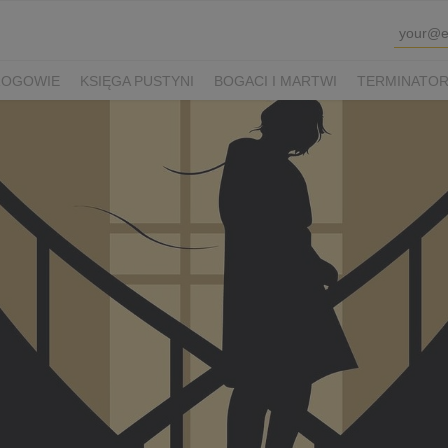
ROGOWIE
KSIĘGA PUSTYNI
BOGACI I MARTWI
TERMINATOR 
K SHAUN I KUDŁATA BESTIA
VIOLETTA VILLAS
PRZEPIS NA Ś
WINKA