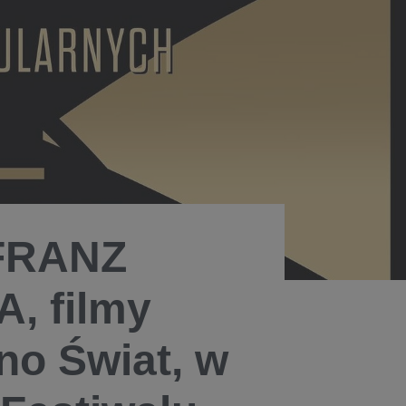
FRANZ
, filmy
no Świat, w