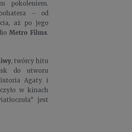
m pokoleniem.
 bohatera – od
cia, aż po jego
Metro Films
dio
.
liwy
, twórcy hitu
ysk do utworu
istoria Agaty i
aczyło w kinach
atłoczuła” jest