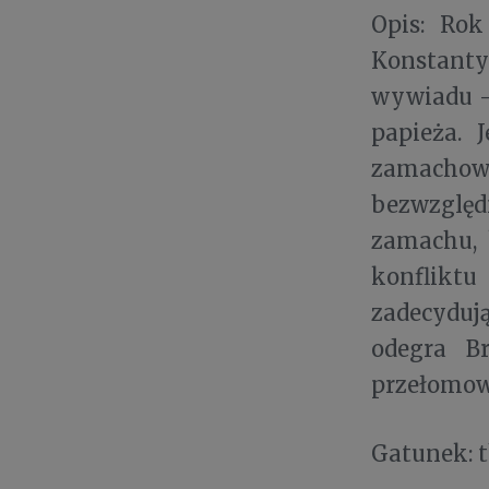
Opis: Rok
Konstanty 
wywiadu –
papieża. 
zamachow
bezwzglę
zamachu, 
konflikt
zadecydują
odegra B
przełomow
Gatunek: t