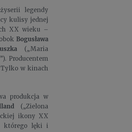
żyserii legendy
ący kulisy jednej
nych XX wieku –
Bogusława
, obok
uszka
(„Maria
”). Producentem
. Tylko w kinach
wa produkcja w
olland
(„Zielona
rackiej ikony XX
 którego lęki i