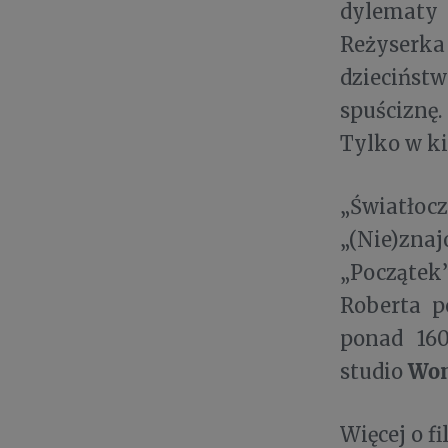
dylematy
Reżyserk
dziecińst
spuściznę
Tylko w ki
„Światłocz
„(Nie)zn
„Początek
Roberta p
ponad 160
Won
studio
Więcej o f