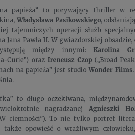
a papieża” to porywający thriller w re
Władysława Pasikowskiego
 kina,
, odsłaniaj
ziej tajemniczych operacji służb specjal
a Jana Pawła II. W gwiazdorskiej obsadzie
Karolina Gr
ystępują między innymi:
Ireneusz Czop
a-Curie”) oraz
(„Broad Peak
Wonder Films
mach na papieża” jest studio
śnia.
fka” to długo oczekiwana, międzynarodo
Agnieszki H
 wielokrotnie nagradzanej
„W ciemności”). To nie tylko portret lite
e także opowieść o wrażliwym człowieku,