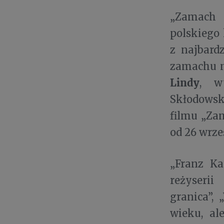
„Zamach n
polskiego
z najbard
zamachu n
Lindy
, w
Skłodowsk
filmu „Za
od 26 wrze
„Franz Ka
reżyserii
granica”, 
wieku, al