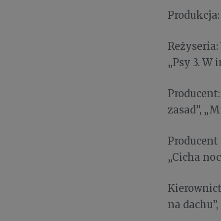
Produkcja:
Reżyseria:
„Psy 3. W 
Producent
zasad”, „
Producent
„Cicha noc
Kierownic
na dachu”,