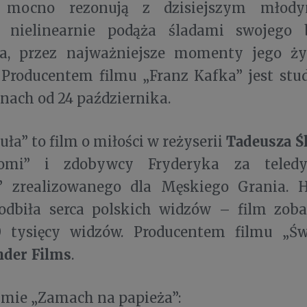
 mocno rezonują z dzisiejszym młody
a nielinearnie podąża śladami swojego
wa, przez najważniejsze momenty jego ży
. Producentem filmu „Franz Kafka” jest stu
nach od 24 października.
Tadeusza Ś
uła” to film o miłości w reżyserii
ajomi” i zdobywcy Fryderyka za teled
” zrealizowanego dla Męskiego Grania. H
odbiła serca polskich widzów – film zob
 tysięcy widzów. Producentem filmu „Świ
der Films
.
ilmie „Zamach na papieża”: