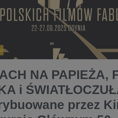
ACH NA PAPIEŻA, 
A i ŚWIATŁOCZUŁA
rybuowane przez Ki