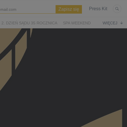
Press Kit
2. DZIEŃ SĄDU 35 ROCZNICA
SPA WEEKEND
WIĘCEJ
WIĘTA
ASTERIKS I OBELIKS: KRÓLESTWO NUBII