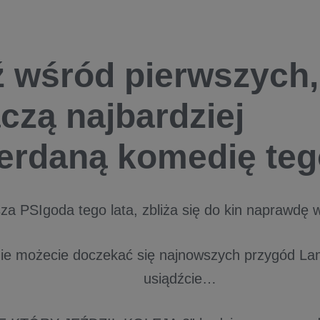
 wśród pierwszych,
czą najbardziej
rdaną komedię tego
za PSIgoda tego lata, zbliża się do kin naprawdę w
nie możecie doczekać się najnowszych przygód Lam
usiądźcie…