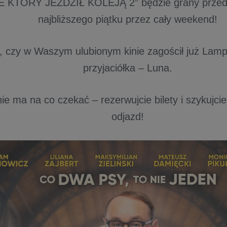
IE KTÓRY JEŹDZIŁ KOLEJĄ 2” będzie grany przed
najbliższego piątku przez cały weekend!
 czy w Waszym ulubionym kinie zagościł już Lamp
przyjaciółka – Luna.
 nie ma na co czekać – rezerwujcie bilety i szykujci
odjazd!