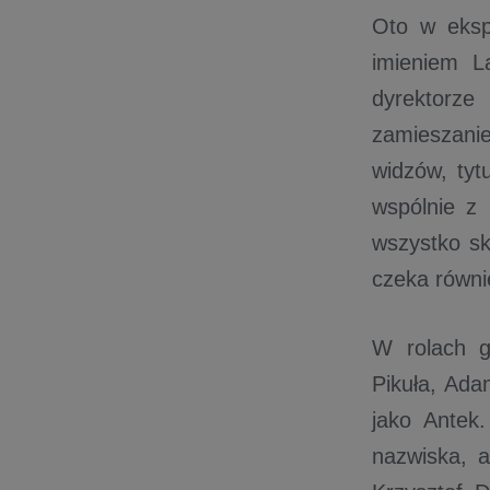
Oto w eksp
imieniem L
dyrektorze
zamieszani
widzów, tyt
wspólnie z
wszystko s
czeka równi
W rolach g
Pikuła, Ada
jako Antek
nazwiska, a