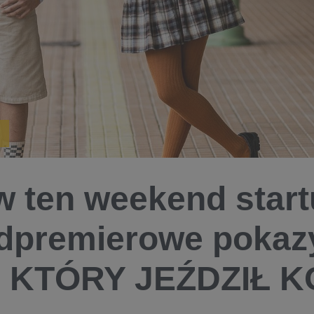
w ten weekend start
dpremierowe pokazy
E KTÓRY JEŹDZIŁ K