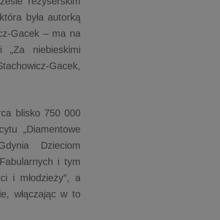
rześle reżyserskim
która była autorką
wicz-Gacek – ma na
 „Za niebieskimi
Stachowicz-Gacek,
erca blisko 750 000
scytu „Diamentowe
Gdynia Dzieciom
Fabularnych i tym
ci i młodzieży”, a
ie, włączając w to