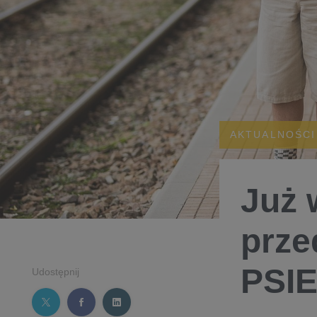
AKTUALNOŚCI
Już 
prze
PSI
Udostępnij