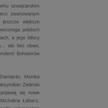
arku szwajcarskim
nieco zwariowanym
ć jeszcze większe
woronoga polskich
ach, a jego bliscy
la… ale bez obaw,
 endem! Bohaterów
Damięcki, Monika
symilian Zieliński
 pojawią się nowe
 Michalina Łabacz,