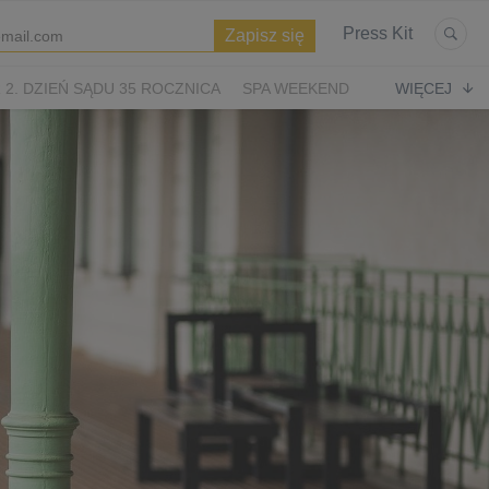
Press Kit
2. DZIEŃ SĄDU 35 ROCZNICA
SPA WEEKEND
WIĘCEJ
WIĘTA
ASTERIKS I OBELIKS: KRÓLESTWO NUBII