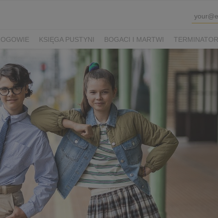
ROGOWIE
KSIĘGA PUSTYNI
BOGACI I MARTWI
TERMINATOR 
K SHAUN I KUDŁATA BESTIA
VIOLETTA VILLAS
PRZEPIS NA Ś
WINKA