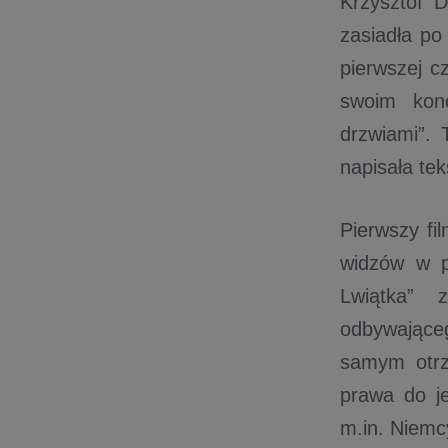
Krzysztof D
zasiadła po
pierwszej c
swoim konc
drzwiami”. 
napisała te
Pierwszy fil
widzów w p
Lwiątka” 
odbywające
samym otrzy
prawa do je
m.in. Niemc