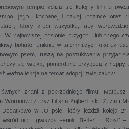
resowym tempie zbliża się kolejny film o owcz
ampo, jego ukochanej ludzkiej rodzince oraz 
 stacji, który zrobi wszystko, aby wprowadzi
e. W najnowszej odsłonie przygód ulubionego cz
ułowy bohater zniknie w tajemniczych okoliczności
 nowym psem, ruszą na poszukiwania przyjacie
kończy się wielką, pomerdaną przygodą z happy
eż ważna lekcja na temat adopcji zwierzaków.
łównych znani z poprzedniego filmu: Mateusz 
m Woronowicz oraz Liliana Zajbert jako Zuzia i Mak
. Dodatkowo w „O psie, który jeździł koleją 2”
 wśród nich: gwiazda seriali „Belfer” i „Rojst” –