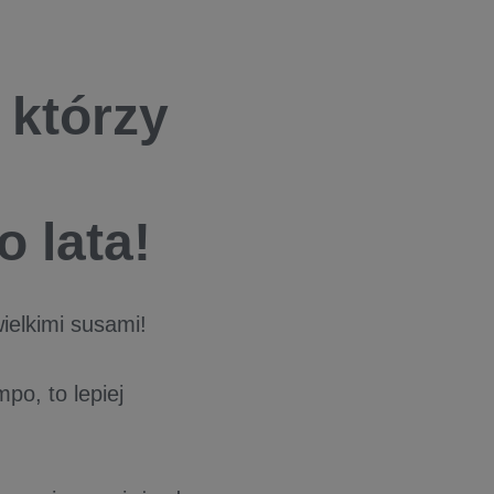
 którzy
 lata!
ielkimi susami!
po, to lepiej