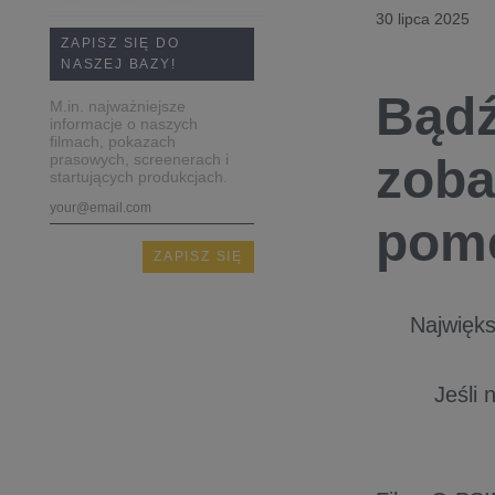
30 lipca 2025
ZAPISZ SIĘ DO
NASZEJ BAZY!
Bądź
M.in. najważniejsze
informacje o naszych
filmach, pokazach
prasowych, screenerach i
zoba
startujących produkcjach.
pome
Najwięks
Jeśli 