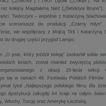
racz („Znachor”) i Lech Dyblik („Chłopi”). Na k
 raz kolejny Magdalena Nieć („Detektyw Bruno”), 
zęści. Twórczyni – wspólnie z Katarzyną Stacho
ie scenariusze do produkcji „Czarny młyn” i
Teraz, we współpracy z Mojcą Tirš i Katarzyną 
kst do drugiej części przygód Lampo.
m „O psie, który jeździł koleją” zaskarbił sobie s
olskich kinach, został również zwycięzcą plebi
zorganizowanego z okazji 20-lecia sekcji 
go się w ramach 49. Festiwalu Polskich Filmów 
mał tytuł „Najlepszego polskiego filmu dla dzie
go dystrybucji zakupiły 64 kraje na całym świec
y, Włochy, Turcję oraz Amerykę Łacińską.