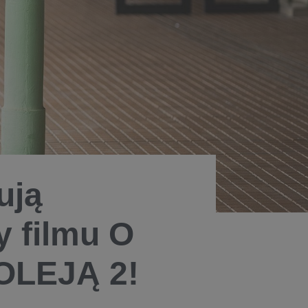
ują
 filmu O
OLEJĄ 2!