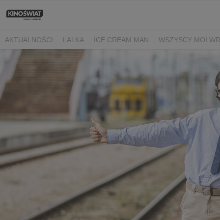
AKTUALNOŚCI
LALKA
ICE CREAM MAN
WSZYSCY MOI W
NIEBO NAD NORMANDIĄ
POWIEDZ MI, CO CZUJESZ
BARANE
BEREK
DRZEWO MAGII
OJCZYZNA
LUNA I ROZGADANA Ś