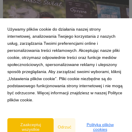
Używamy plików cookie do działania naszej strony
internetowej, analizowania Twojego korzystania z naszych
usług, zarządzania Twoimi preferencjami online i
personalizowania treści reklamowych. Akceptując nasze pliki
cookie, otrzymasz odpowiednie treści oraz funkcje mediów
społecznościowych, spersonalizowane reklamy i ulepszony
AKTUALNOŚCI
sposób przeglądania. Aby zarządzać swoimi wyborami, kliknij
KINO ŚWIAT na Forum Wokół Kina
„Ustawienia plików cookie”. Pliki cookie niezbędne są do
26 czerwca 2026
podstawowego funkcjonowania strony internetowej i nie mogą
Rok szkolny powoli dobiega końca, to było bardzo intensywne
być odrzucone. Więcej informacji znajdziesz w naszej Polityce
pół roku w polskich kinach. W kinach wciąż możecie oglądać
plików cookie.
„Drzewo magii” i „Ojczyznę”.A my pracujemy nad repertuarem
na drugą połowę 2026. Pierwsze zapowiedzi pokazaliśmy
podczas czerwcowego 58. Forum Wokół Kin...
Zaakceptuj
Polityka plików
Odrzuć
wszystkie
cookies