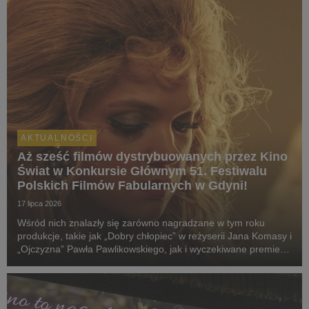
AKTUALNOŚCI
Aż sześć filmów dystrybuowanych przez Kino
Świat w Konkursie Głównym 51. Festiwalu
Polskich Filmów Fabularnych w Gdyni!
17 lipca 2026
Wśród nich znalazły się zarówno nagradzane w tym roku
produkcje, takie jak „Dobry chłopiec” w reżyserii Jana Komasy i
„Ojczyzna” Pawła Pawlikowskiego, jak i wyczekiwane premiery:
„Fluidy”, „Powiedz mi, co czujesz”, „Przez ścianę” oraz
„Violetta Villas”.