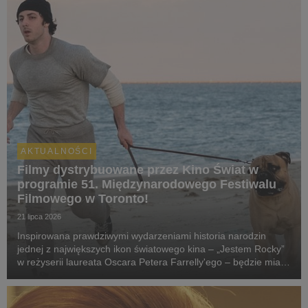
AKTUALNOŚCI
Filmy dystrybuowane przez Kino Świat w
programie 51. Międzynarodowego Festiwalu
Filmowego w Toronto!
21 lipca 2026
Inspirowana prawdziwymi wydarzeniami historia narodzin
jednej z największych ikon światowego kina – „Jestem Rocky”
w reżyserii laureata Oscara Petera Farrelly'ego – będzie miała
swój pokaz specjalny podczas 51. Międzynarodowego
Festiwalu Filmowego w Toronto. W polskich k...