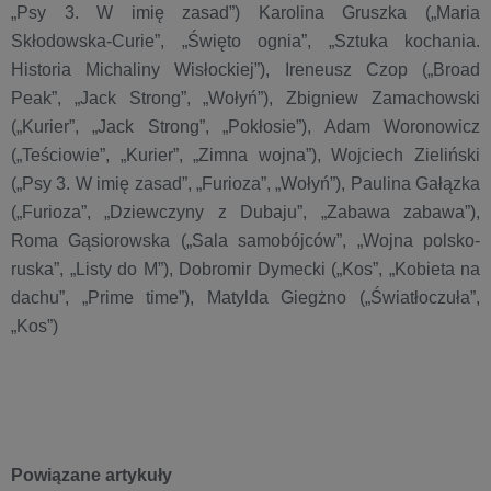
„Psy 3. W imię zasad”) Karolina Gruszka („Maria
Skłodowska-Curie”, „Święto ognia”, „Sztuka kochania.
Historia Michaliny Wisłockiej”), Ireneusz Czop („Broad
Peak”, „Jack Strong”, „Wołyń”), Zbigniew Zamachowski
(„Kurier”, „Jack Strong”, „Pokłosie”), Adam Woronowicz
(„Teściowie”, „Kurier”, „Zimna wojna”), Wojciech Zieliński
(„Psy 3. W imię zasad”, „Furioza”, „Wołyń”), Paulina Gałązka
(„Furioza”, „Dziewczyny z Dubaju”, „Zabawa zabawa”),
Roma Gąsiorowska („Sala samobójców”, „Wojna polsko-
ruska”, „Listy do M”), Dobromir Dymecki („Kos”, „Kobieta na
dachu”, „Prime time”), Matylda Giegżno („Światłoczuła”,
„Kos”)
Powiązane artykuły