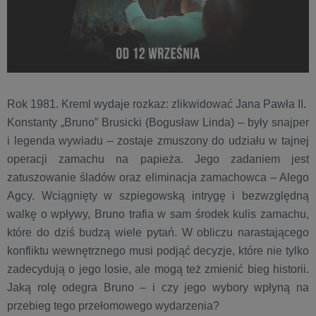
Rok 1981. Kreml wydaje rozkaz: zlikwidować Jana Pawła II.
Konstanty „Bruno” Brusicki (Bogusław Linda) – były snajper
i legenda wywiadu – zostaje zmuszony do udziału w tajnej
operacji zamachu na papieża. Jego zadaniem jest
zatuszowanie śladów oraz eliminacja zamachowca – Alego
Agcy. Wciągnięty w szpiegowską intrygę i bezwzględną
walkę o wpływy, Bruno trafia w sam środek kulis zamachu,
które do dziś budzą wiele pytań. W obliczu narastającego
konfliktu wewnętrznego musi podjąć decyzje, które nie tylko
zadecydują o jego losie, ale mogą też zmienić bieg historii.
Jaką rolę odegra Bruno – i czy jego wybory wpłyną na
przebieg tego przełomowego wydarzenia?