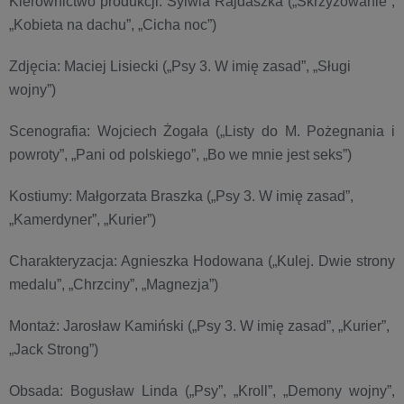
Kierownictwo produkcji: Sylwia Rajdaszka („Skrzyżowanie”,
„Kobieta na dachu”, „Cicha noc”)
Zdjęcia: Maciej Lisiecki („Psy 3. W imię zasad”, „Sługi
wojny”)
Scenografia: Wojciech Żogała („Listy do M. Pożegnania i
powroty”, „Pani od polskiego”, „Bo we mnie jest seks”)
Kostiumy: Małgorzata Braszka („Psy 3. W imię zasad”,
„Kamerdyner”, „Kurier”)
Charakteryzacja: Agnieszka Hodowana („Kulej. Dwie strony
medalu”, „Chrzciny”, „Magnezja”)
Montaż: Jarosław Kamiński („Psy 3. W imię zasad”, „Kurier”,
„Jack Strong”)
Obsada: Bogusław Linda („Psy”, „Kroll”, „Demony wojny”,