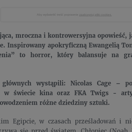
Aby wyświetlić treść poprawnie
zaakceptuj pliki cookies.
ąca, mroczna i kontrowersyjna opowieść, ja
cie. Inspirowany apokryficzną Ewangelią T
enia” to horror, który balansuje na gr
.
głównych wystąpili: Nicolas Cage – pos
a w świecie kina oraz FKA Twigs - art
powodzeniem różne dziedziny sztuki.
m Egipcie, w czasach prześladowań i ni
krywa się przed światem. Chłopiec (Noah 