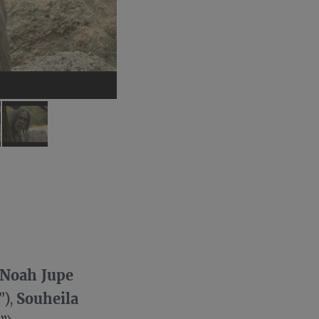
rror
Noah Jupe
Souheila
”),