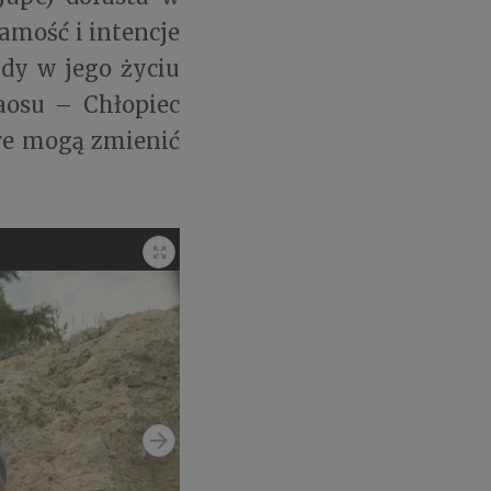
samość i intencje
Gdy w jego życiu
aosu – Chłopiec
re mogą zmienić