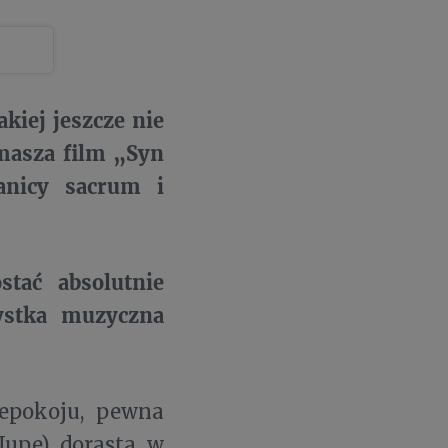
kiej jeszcze nie
omasza film „Syn
anicy sacrum i
tać absolutnie
ystka muzyczna
epokoju, pewna
Jupe) dorasta w