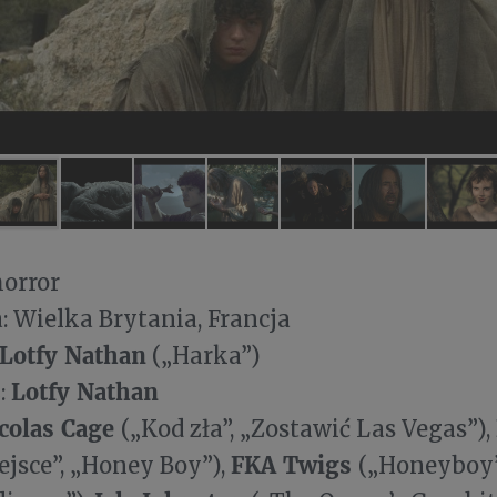
tunek: ho
 Wielka Brytania, Francja
Lotfy Nathan
(„Harka”)
Lotfy Nathan
:
colas Cage
(„Kod zła”, „Zostawić Las Vegas”),
FKA Twigs
ejsce”, „Honey Boy”),
(„Honeyboy