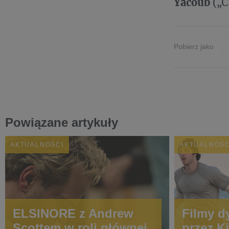
Yacoub
(„C
Pobierz jako
Powiązane artykuły
AKTUALNOŚCI
AKTUALNOŚC
ELSINORE z Andrew
Filmy d
Scottem w roli głównej
przez K