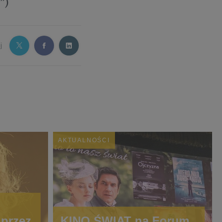
”)
j
AKTUALNOŚCI
przez
KINO ŚWIAT na Forum