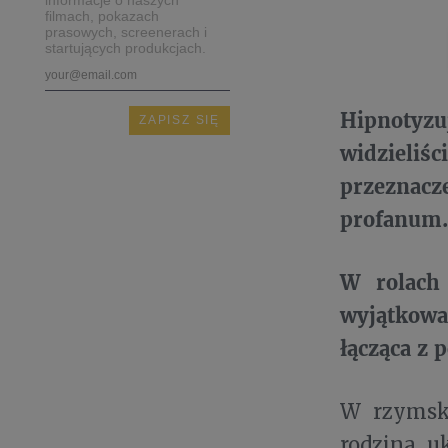
filmach, pokazach
prasowych, screenerach i
startujących produkcjach.
Hipnotyzuj
widzieliś
przeznacz
profanum
W rolach 
wyjątkow
łącząca z 
W rzymski
rodzina u