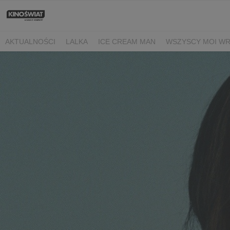
AKTUALNOŚCI
LALKA
ICE CREAM MAN
WSZYSCY MOI W
NIEBO NAD NORMANDIĄ
POWIEDZ MI, CO CZUJESZ
BARANE
BEREK
DRZEWO MAGII
OJCZYZNA
LUNA I ROZGADANA Ś