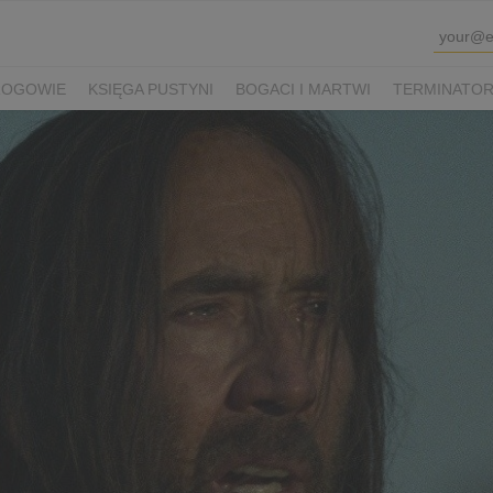
ROGOWIE
KSIĘGA PUSTYNI
BOGACI I MARTWI
TERMINATOR 
K SHAUN I KUDŁATA BESTIA
VIOLETTA VILLAS
PRZEPIS NA Ś
WINKA