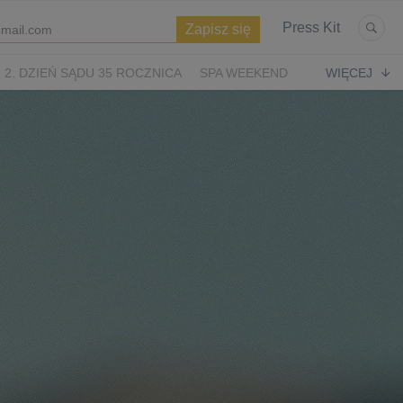
Press Kit
2. DZIEŃ SĄDU 35 ROCZNICA
SPA WEEKEND
WIĘCEJ
WIĘTA
ASTERIKS I OBELIKS: KRÓLESTWO NUBII