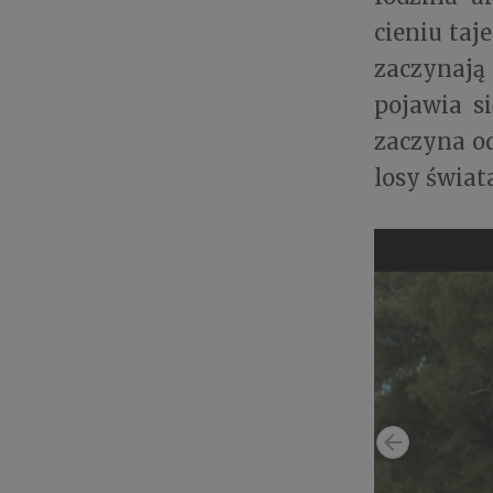
cieniu taj
zaczynają
pojawia s
zaczyna o
losy świat