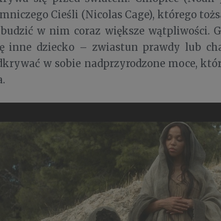
emniczego Cieśli (Nicolas Cage), którego toż
 budzić w nim coraz większe wątpliwości. 
ię inne dziecko – zwiastun prawdy lub ch
dkrywać w sobie nadprzyrodzone moce, któ
a.