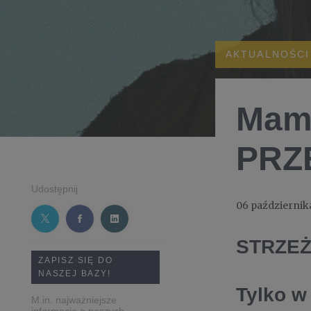
AKTUALNOŚCI
Mamy
PRZ
Udostępnij
06 październik
STRZEŻ
ZAPISZ SIĘ DO
NASZEJ BAZY!
Tylko w
M.in. najważniejsze
informacje o naszych