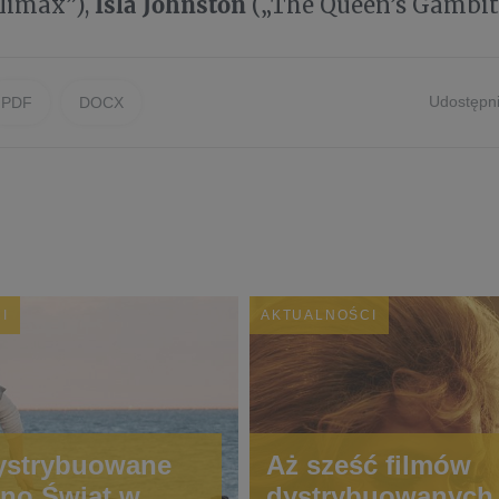
Isla Johnston
limax”),
(„The Queen’s Gambit
Udostępni
PDF
DOCX
I
AKTUALNOŚCI
ystrybuowane
Aż sześć filmów
ino Świat w
dystrybuowanych 