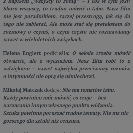
z napisem „wszyscy to robią” – i coś w tym jest!
Skoro wszyscy, to trudno mówić o tabu. Nasz film
nie jest poradnikiem, raczej przestrogą, jak się do
tego nie zabierać. Ale może stać się pretekstem do
rozmowy o czymś, o czym często nie rozmawiamy
nawet w wieloletnich związkach.
Helena Englert
O seksie trzeba mówić
podkreśla:
otwarcie, ale z wyczuciem. Nasz film robi to z
wdziękiem – nawet najwięksi przeciwnicy rozmów
o intymności nie oprą się uśmiechowi.
Mikołaj Matczak
Nie ma tematów tabu.
dodaje:
Każdy powinien móc mówić, co czuje – bez
narzucania innym własnego punktu widzenia.
Sztuka powinna poruszać trudne tematy. Nie ma nic
gorszego dla sztuki niż cenzura.