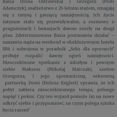
Basia (Ilona Ostrowska) i Grzegorz (Piotr
Adamczyk), małżeństwo z 25-letnim stażem, zmagają
się z rutyną i gasnącą namiętnością. Ich życie
intymne stało się przewidywalne, a rozmowy o
pragnieniach i fantazjach dawno zeszły na drugi
plan. Zdeterminowana Basia postanawia działać –
namawia męża na weekend w ekskluzywnym hotelu
SPA i uzbrojona w poradnik „Seks dla opornych”
próbuje rozpalić dawny ogień namiętności.
Nieoczekiwane spotkanie z młodym i pewnym
siebie Maksem (Mikołaj Matczak), szefem
Grzegorza, i jego spontaniczną, seksowną
partnerką Domi (Helena Englert) sprawia, że ich
pobyt nabiera nieoczekiwanego tempa, pełnego
napięć i pokus. Czy ten wyjazd pomoże im na nowo
odkryć siebie i przypomnieć, na czym polega sztuka
bycia razem?