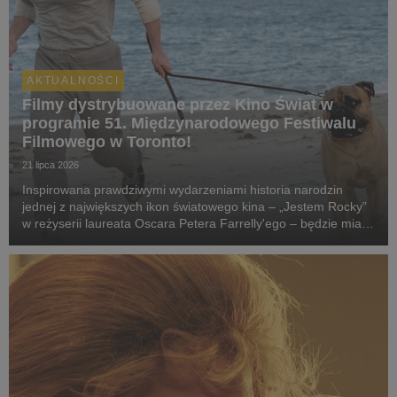
AKTUALNOŚCI
Filmy dystrybuowane przez Kino Świat w
programie 51. Międzynarodowego Festiwalu
Filmowego w Toronto!
21 lipca 2026
Inspirowana prawdziwymi wydarzeniami historia narodzin
jednej z największych ikon światowego kina – „Jestem Rocky”
w reżyserii laureata Oscara Petera Farrelly'ego – będzie miała
swój pokaz specjalny podczas 51. Międzynarodowego
Festiwalu Filmowego w Toronto. W polskich k...