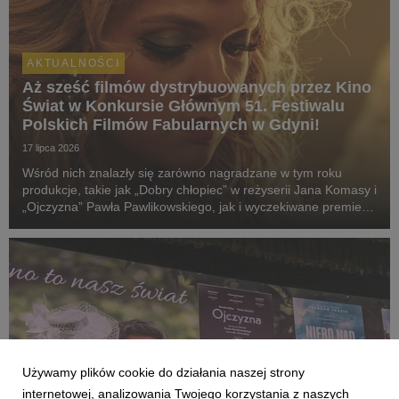
AKTUALNOŚCI
Aż sześć filmów dystrybuowanych przez Kino
Świat w Konkursie Głównym 51. Festiwalu
Polskich Filmów Fabularnych w Gdyni!
17 lipca 2026
Wśród nich znalazły się zarówno nagradzane w tym roku
produkcje, takie jak „Dobry chłopiec” w reżyserii Jana Komasy i
„Ojczyzna” Pawła Pawlikowskiego, jak i wyczekiwane premiery:
„Fluidy”, „Powiedz mi, co czujesz”, „Przez ścianę” oraz
„Violetta Villas”.
Używamy plików cookie do działania naszej strony
internetowej, analizowania Twojego korzystania z naszych