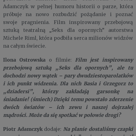
Adamczyk w pełnej humoru historii o parze, która
próbuje na nowo rozbudzić pożądanie i poznać
swoje pragnienia. Film inspirowany przebojową
sztuką teatralną „Seks dla opornych” autorstwa
Michele Riml, która podbiła serca milionów widzów
na całym świecie.
Ilona Ostrowska
Film jest inspirowany
o filmie:
przebojową sztuką „Seks dla opornych”, ale tu
dochodzi nowy wątek – pary dwudziestoparolatków
i ich punkt widzenia. Dla nich Basia i Grzegorz to
„dziadersi”, którzy zakładają garsonkę na
śniadanie! (śmiech) Dzięki temu powstało zderzenie
dwóch światów – ich zewu i naszej dojrzałej
mądrości. Może da się spotkać w połowie drogi?
Piotr Adamczyk
Na planie dostaliśmy czapki
dodaje: