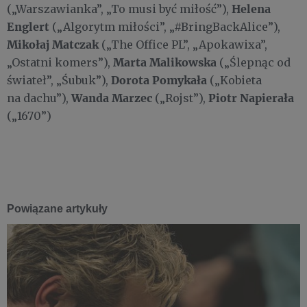
Helena
(„Warszawianka”, „To musi być miłość”),
Englert
(„Algorytm miłości”, „#BringBackAlice”),
Mikołaj Matczak
(„The Office PL”, „Apokawixa”,
Marta Malikowska
„Ostatni komers”),
(„Ślepnąc od
Dorota Pomykała
świateł”, „Śubuk”),
(„Kobieta
Wanda Marzec
Piotr Napierała
na dachu”),
(„Rojst”),
(„1670”)
Powiązane artykuły