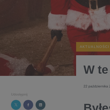
AKTUALNOŚCI
W te
22 października
Udostępnij
Byłe