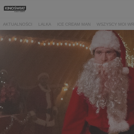
AKTUALNOŚCI
LALKA
ICE CREAM MAN
WSZYSCY MOI W
NIEBO NAD NORMANDIĄ
POWIEDZ MI, CO CZUJESZ
BARANE
BEREK
DRZEWO MAGII
OJCZYZNA
LUNA I ROZGADANA Ś