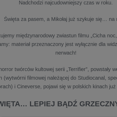
Nadchodzi najcudowniejszy czas w roku.
Święta za pasem, a Mikołaj już szykuje się… na 
ujemy międzynarodowy zwiastun filmu „Cicha noc, 
amy: materiał przeznaczony jest wyłącznie dla wi
nerwach!
orror twórców kultowej serii „Terrifier”, powstały 
 (wytwórni filmowej należącej do Studiocanal, specj
rach) i Cineverse, pojawi się w polskich kinach już
WIĘTA… LEPIEJ BĄDŹ GRZECZNY