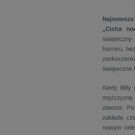
Najnowsza 
„Cicha no
świąteczny
horroru, be
zaskoczeniu
świąteczne t
Kiedy Billy
mężczyznę 
zawsze. Po 
zakłada cz
nowym celem