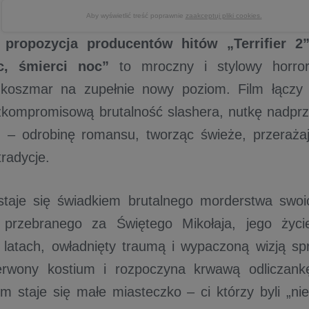
Aby wyświetlić treść poprawnie
zaakceptuj pliki cookies.
propozycja producentów hitów „Terrifier 2” 
c, śmierci noc”
to mroczny i stylowy horror
 koszmar na zupełnie nowy poziom. Film łączy 
zkompromisową brutalność slashera, nutkę nadprz
 – odrobinę romansu, tworząc świeże, przerażaj
radycje.
 staje się świadkiem brutalnego morderstwa swo
przebranego za Świętego Mikołaja, jego życi
latach, owładnięty traumą i wypaczoną wizją sp
erwony kostium i rozpoczyna krwawą odliczankę
 staje się małe miasteczko – ci którzy byli „nie