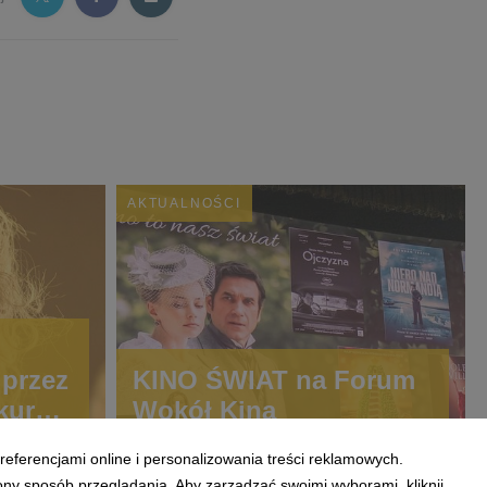
AKTUALNOŚCI
przez
KINO ŚWIAT na Forum
kursie
Wokół Kina
iwalu
referencjami online i personalizowania treści reklamowych.
ony sposób przeglądania. Aby zarządzać swoimi wyborami, kliknij