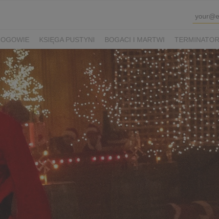
ROGOWIE
KSIĘGA PUSTYNI
BOGACI I MARTWI
TERMINATOR 
K SHAUN I KUDŁATA BESTIA
VIOLETTA VILLAS
PRZEPIS NA Ś
WINKA