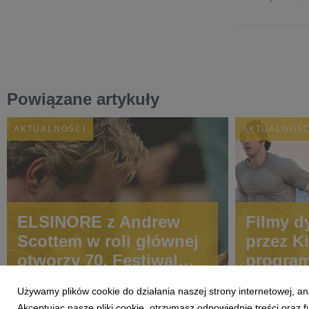
Powiązane artykuły
AKTUALNOŚCI
AKTUALNOŚC
ELSINORE z Andrew
Filmy d
Scottem w roli głównej
przez K
otworzy 70. Festiwal
program
Filmowy w Londynie!
Między
Używamy plików cookie do działania naszej strony internetowej, an
Festiwa
Akceptując nasze pliki cookie, otrzymasz odpowiednie treści oraz