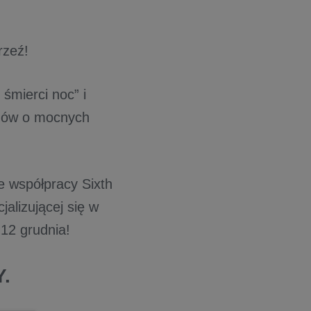
rzeź!
śmierci noc” i
dzów o mocnych
we współpracy Sixth
alizującej się w
 12 grudnia!
.