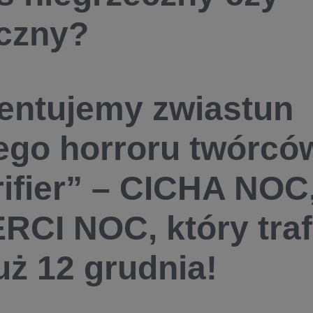
czny?
entujemy zwiastun
go horroru twórców
rifier” – CICHA NOC
RCI NOC, który traf
już 12 grudnia!