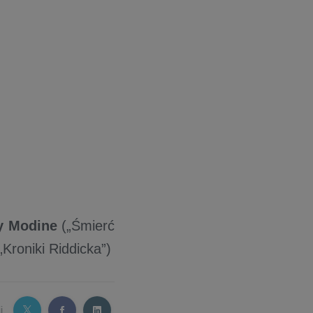
y Modine
(„Śmierć
„Kroniki Riddicka”)
j