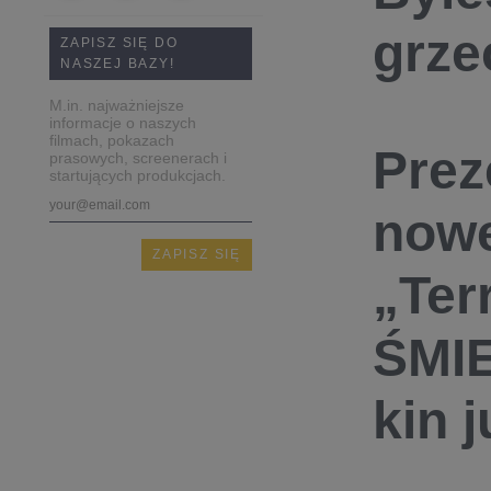
grze
ZAPISZ SIĘ DO
NASZEJ BAZY!
M.in. najważniejsze
informacje o naszych
filmach, pokazach
Prez
prasowych, screenerach i
startujących produkcjach.
nowe
„Ter
ŚMIE
kin 