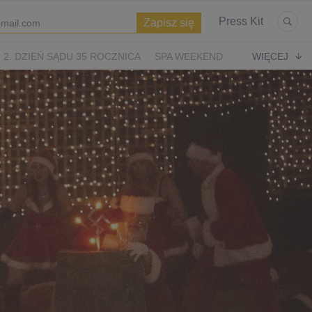
Press Kit
2. DZIEŃ SĄDU 35 ROCZNICA
SPA WEEKEND
WIĘCEJ
WIĘTA
ASTERIKS I OBELIKS: KRÓLESTWO NUBII