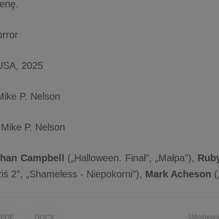
enę.
rror
USA, 2025
Mike P. Nelson
 Mike P. Nelson
han Campbell
(„Halloween. Finał”, „Małpa”),
Rub
iś 2”, „Shameless - Niepokorni”),
Mark Acheson
(
Udostępni
PDF
DOCX