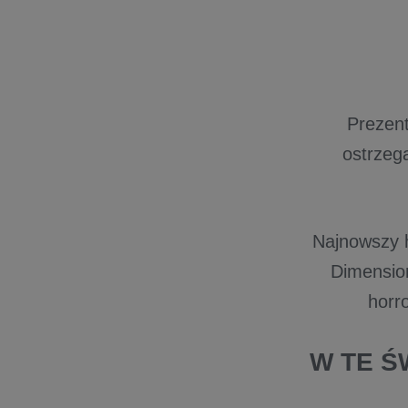
Prezent
ostrzeg
Najnowszy h
Dimension
horro
W TE Ś