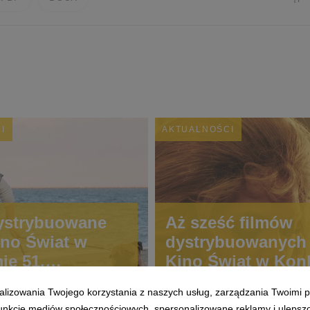
I
AKTUALNOŚCI
ystrybuowane
Aż sześć filmów
ino Świat w
dystrybuowanych 
ie 51.
Kino Świat w Kon
narodowego
Głównym 51. Fest
alizowania Twojego korzystania z naszych usług, zarządzania Twoimi p
lu Filmowego w
Polskich Filmów
 funkcje mediów społecznościowych, spersonalizowane reklamy i ulepsz