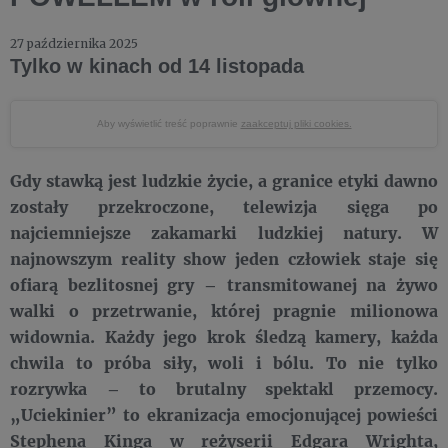
27 października 2025
Tylko w kinach od 14 listopada
Aby wyświetlić treść poprawnie
zaakceptuj pliki cookies.
Gdy stawką jest ludzkie życie, a granice etyki dawno
zostały przekroczone, telewizja sięga po
najciemniejsze zakamarki ludzkiej natury. W
najnowszym reality show jeden człowiek staje się
ofiarą bezlitosnej gry – transmitowanej na żywo
walki o przetrwanie, której pragnie milionowa
widownia. Każdy jego krok śledzą kamery, każda
chwila to próba siły, woli i bólu. To nie tylko
rozrywka – to brutalny spektakl przemocy.
„Uciekinier” to ekranizacja emocjonującej powieści
Stephena Kinga w reżyserii Edgara Wrighta,