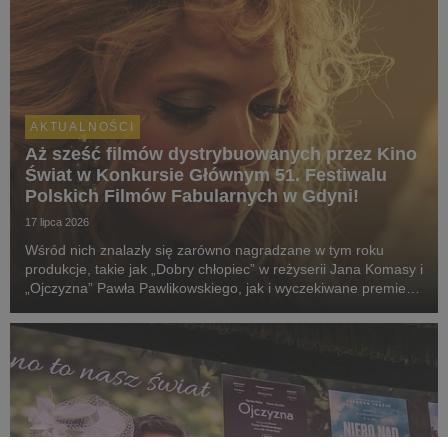
AKTUALNOŚCI
Aż sześć filmów dystrybuowanych przez Kino
Świat w Konkursie Głównym 51. Festiwalu
Polskich Filmów Fabularnych w Gdyni!
17 lipca 2026
Wśród nich znalazły się zarówno nagradzane w tym roku
produkcje, takie jak „Dobry chłopiec” w reżyserii Jana Komasy i
„Ojczyzna” Pawła Pawlikowskiego, jak i wyczekiwane premiery:
„Fluidy”, „Powiedz mi, co czujesz”, „Przez ścianę” oraz
„Violetta Villas”.