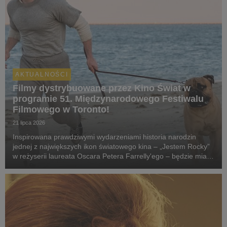
AKTUALNOŚCI
Filmy dystrybuowane przez Kino Świat w
programie 51. Międzynarodowego Festiwalu
Filmowego w Toronto!
21 lipca 2026
Inspirowana prawdziwymi wydarzeniami historia narodzin
jednej z największych ikon światowego kina – „Jestem Rocky”
w reżyserii laureata Oscara Petera Farrelly'ego – będzie miała
swój pokaz specjalny podczas 51. Międzynarodowego
Festiwalu Filmowego w Toronto. W polskich k...