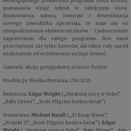
bezwzględnego producenta programu (Josh Brolin),
postanawia wziąć udział w zabójczym show.
Buntownicza natura, instynkt i determinacja
nowego zawodnika sprawiają, że staje się on
niespodziewanie ulubieńcem fanów – i jednocześnie
zagrożeniem dla całego programu. Ben musi
przechytrzyć nie tylko Łowców, ale także cały naród
uzależniony od oczekiwania na jego śmierć.
Gatunek: akcja, przygodowy, science-fiction
Produkcja: Wielka Brytania, USA 2025
Edgar Wright
Reżyseria:
(„Ostatniej nocy w Soho”,
„Baby Driver”, „Scott Pilgrim kontra świat”)
Michael Bacall
Scenariusz:
(„22 Jump Street”,
Edgar
„Projekt X”, „Scott Pilgrim kontra świat”),
Wright
(„Ostatniej nocy w Soho”, „Baby Driver”, „Ant-