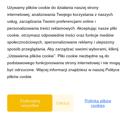
Używamy plików cookie do działania naszej strony
internetowej, analizowania Twojego korzystania z naszych
usług, zarządzania Twoimi preferencjami online i
personalizowania treści reklamowych. Akceptując nasze pliki
cookie, otrzymasz odpowiednie treści oraz funkcje mediów
społecznościowych, spersonalizowane reklamy i ulepszony
AKTUALNOŚCI
sposób przeglądania. Aby zarządzać swoimi wyborami, kliknij
KINO ŚWIAT na Forum Wokół Kina
„Ustawienia plików cookie”. Pliki cookie niezbędne są do
26 czerwca 2026
podstawowego funkcjonowania strony internetowej i nie mogą
Rok szkolny powoli dobiega końca, to było bardzo intensywne
być odrzucone. Więcej informacji znajdziesz w naszej Polityce
pół roku w polskich kinach. W kinach wciąż możecie oglądać
plików cookie.
„Drzewo magii” i „Ojczyznę”.A my pracujemy nad repertuarem
na drugą połowę 2026. Pierwsze zapowiedzi pokazaliśmy
podczas czerwcowego 58. Forum Wokół Kin...
Zaakceptuj
Polityka plików
Odrzuć
wszystkie
cookies
Polityka prywatności
|
Klauzula RODO