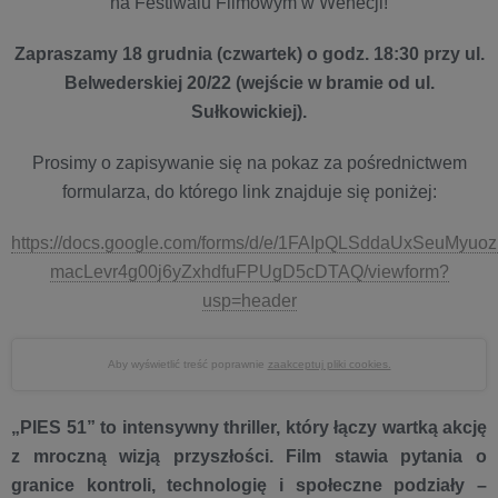
na Festiwalu Filmowym w Wenecji!
Zapraszamy 18 grudnia (czwartek) o godz. 18:30 przy ul.
Belwederskiej 20/22 (wejście w bramie od ul.
Sułkowickiej).
Prosimy o zapisywanie się na pokaz za pośrednictwem
formularza, do którego link znajduje się poniżej:
https://docs.google.com/forms/d/e/1FAIpQLSddaUxSeuMyuo
macLevr4g00j6yZxhdfuFPUgD5cDTAQ/viewform?
usp=header
Aby wyświetlić treść poprawnie
zaakceptuj pliki cookies.
„PIES 51” to intensywny thriller, który łączy wartką akcję
z mroczną wizją przyszłości. Film stawia pytania o
granice kontroli, technologię i społeczne podziały –