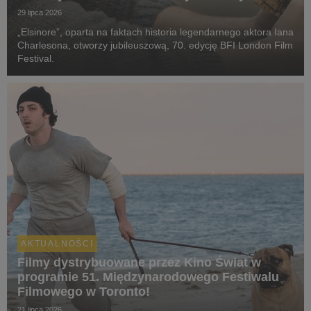
29 lipca 2026
„Elsinore”, oparta na faktach historia legendarnego aktora Iana
Charlesona, otworzy jubileuszową, 70. edycję BFI London Film
Festival.
AKTUALNOŚCI
Filmy dystrybuowane przez Kino Świat w
programie 51. Międzynarodowego Festiwalu
Filmowego w Toronto!
21 lipca 2026