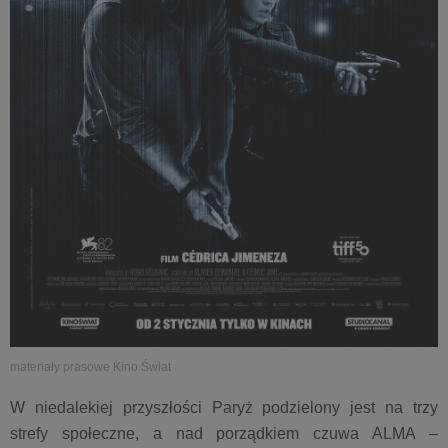
materiały prasowe Kino Świat
W niedalekiej przyszłości Paryż podzielony jest na trzy
strefy społeczne, a nad porządkiem czuwa ALMA –