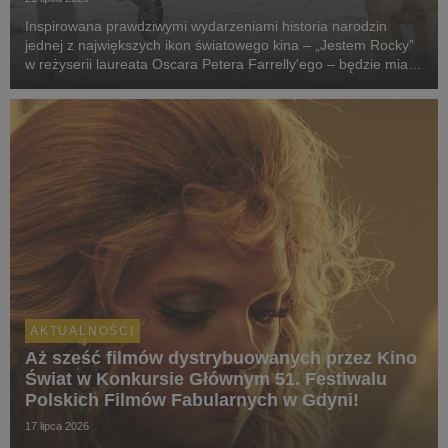
Inspirowana prawdziwymi wydarzeniami historia narodzin
jednej z największych ikon światowego kina – „Jestem Rocky”
w reżyserii laureata Oscara Petera Farrelly'ego – będzie miała
swój pokaz specjalny podczas 51. Międzynarodowego
Festiwalu Filmowego w Toronto. W polskich k...
AKTUALNOŚCI
Aż sześć filmów dystrybuowanych przez Kino
Świat w Konkursie Głównym 51. Festiwalu
Polskich Filmów Fabularnych w Gdyni!
17 lipca 2026