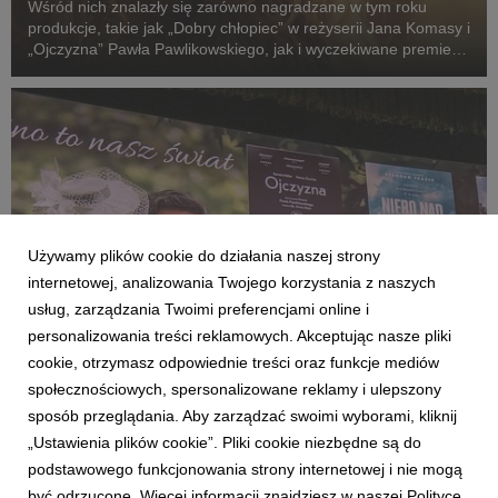
Wśród nich znalazły się zarówno nagradzane w tym roku
produkcje, takie jak „Dobry chłopiec” w reżyserii Jana Komasy i
„Ojczyzna” Pawła Pawlikowskiego, jak i wyczekiwane premiery:
„Fluidy”, „Powiedz mi, co czujesz”, „Przez ścianę” oraz
„Violetta Villas”.
Używamy plików cookie do działania naszej strony
internetowej, analizowania Twojego korzystania z naszych
usług, zarządzania Twoimi preferencjami online i
personalizowania treści reklamowych. Akceptując nasze pliki
cookie, otrzymasz odpowiednie treści oraz funkcje mediów
społecznościowych, spersonalizowane reklamy i ulepszony
AKTUALNOŚCI
sposób przeglądania. Aby zarządzać swoimi wyborami, kliknij
KINO ŚWIAT na Forum Wokół Kina
„Ustawienia plików cookie”. Pliki cookie niezbędne są do
26 czerwca 2026
podstawowego funkcjonowania strony internetowej i nie mogą
Rok szkolny powoli dobiega końca, to było bardzo intensywne
być odrzucone. Więcej informacji znajdziesz w naszej Polityce