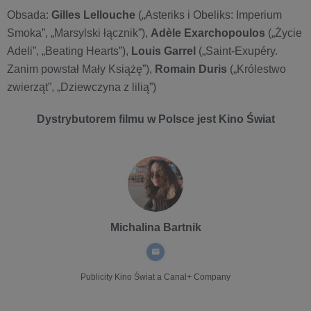
Obsada:
Gilles Lellouche
(„Asteriks i Obeliks: Imperium
Smoka”, „Marsylski łącznik”),
Adèle Exarchopoulos
(„Życie
Adeli”, „Beating Hearts”),
Louis Garrel
(„Saint-Exupéry.
Zanim powstał Mały Książę”),
Romain Duris
(„Królestwo
zwierząt”, „Dziewczyna z lilią”)
Dystrybutorem filmu w Polsce jest Kino Świat
Michalina Bartnik
Publicity
Kino Świat a Canal+ Company