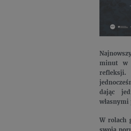
Najnowszy
minut w k
refleksj
jednocześ
dając je
własnymi 
W rolach 
swoją por