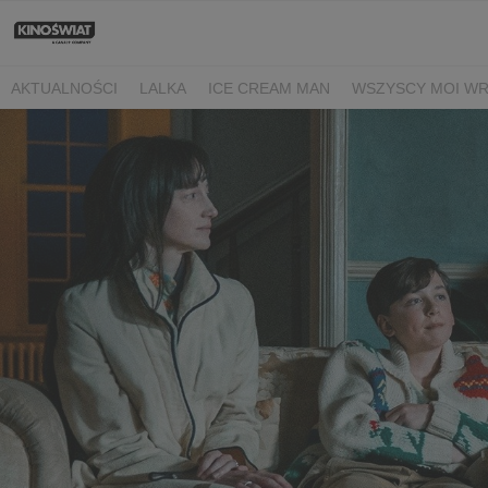
AKTUALNOŚCI
LALKA
ICE CREAM MAN
WSZYSCY MOI W
NIEBO NAD NORMANDIĄ
POWIEDZ MI, CO CZUJESZ
BARANE
BEREK
DRZEWO MAGII
OJCZYZNA
LUNA I ROZGADANA Ś