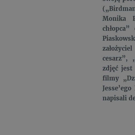
(„Birdma
Monika F
chłopca”
Piaskowsk
założycie
cesarz”, 
zdjęć jes
filmy „Dz
Jesse’ego
napisali d