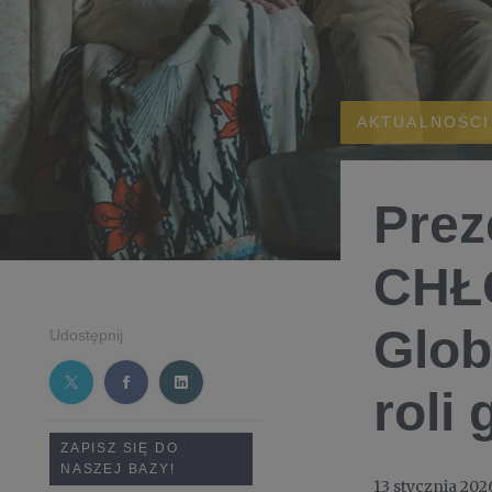
AKTUALNOŚCI
Prez
CHŁ
Glo
Udostępnij
roli 
ZAPISZ SIĘ DO
NASZEJ BAZY!
13 stycznia 202