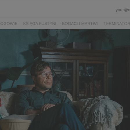
ROGOWIE
KSIĘGA PUSTYNI
BOGACI I MARTWI
TERMINATOR 
K SHAUN I KUDŁATA BESTIA
VIOLETTA VILLAS
PRZEPIS NA Ś
WINKA