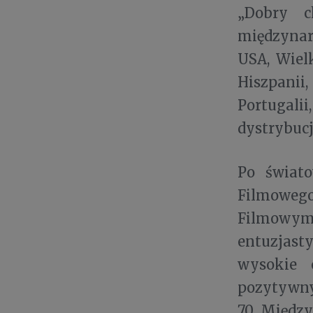
„Dobry c
międzynaro
USA, Wielk
Hiszpanii
Portugalii
dystrybucj
Po świato
Filmowego
Filmowy
entuzjas
wysokie 
pozytywny
70. Międz