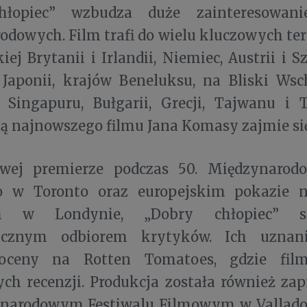
hłopiec” wzbudza duże zainteresowan
dowych. Film trafi do wielu kluczowych tery
iej Brytanii i Irlandii, Niemiec, Austrii i S
, Japonii, krajów Beneluksu, na Bliski Ws
, Singapuru, Bułgarii, Grecji, Tajwanu i 
ą najnowszego filmu Jana Komasy zajmie się
wej premierze podczas 50. Międzynarodo
 w Toronto oraz europejskim pokazie na
m w Londynie, „Dobry chłopiec” s
tycznym odbiorem krytyków. Ich uznani
oceny na Rotten Tomatoes, gdzie fil
ch recenzji. Produkcja została również za
ynarodowym Festiwalu Filmowym w Valladol