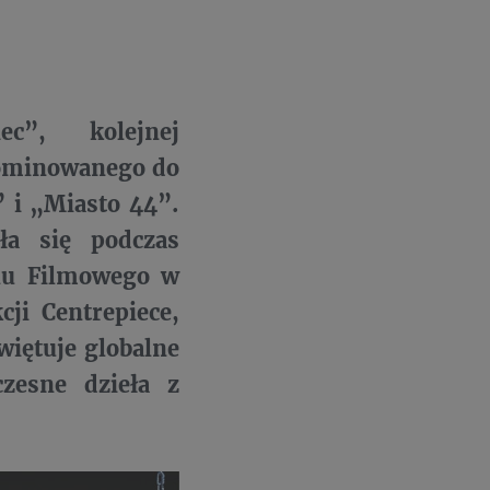
c”, kolejnej
nominowanego do
” i „Miasto 44”.
ła się podczas
alu Filmowego w
cji Centrepiece,
więtuje globalne
czesne dzieła z