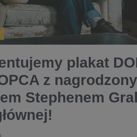
entujemy plakat 
OPCA z nagrodzony
bem Stephenem Gr
głównej!
6