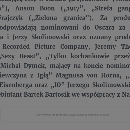
n”), Anson Boon („1917”, „Strefa gan
rajczyk („Zielona granica”). Za prod
 odpowiadają nominowani do Oscara za
a i Jerzy Skolimowski oraz uznany produ
l Recorded Picture Company, Jeremy Th
„Sexy Beast”, „Tylko kochankowie przeż
t Michał Dymek, mający na koncie nomin
iewczyna z Igłą” Magnusa von Horna, „
 Eisenberga oraz „IO” Jerzego Skolimowski
ebiutant Bartek Bartosik we współpracy z N
Aby wyświetlić treść poprawnie
zaakceptuj pliki cookies.