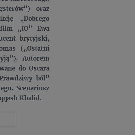
gsterów”) oraz
ukcję „Dobrego
 film „IO” Ewa
cent brytyjski,
omas („Ostatni
yją”). Autorem
owane do Oscara
Prawdziwy ból”
ego. Scenariusz
aqqash Khalid.