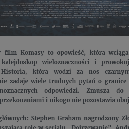
 film Komasy to opowieść, która wciąga
alejdoskop wieloznaczności i prowokuj
i. Historia, która wodzi za nos czar
nie zadaje wiele trudnych pytań o granice
dnoznacznych odpowiedzi. Zmusza do k
przekonaniami i nikogo nie pozostawia obo
głównych: Stephen Graham nagrodzony Zł
uszającą rolę w serialu „Dojrzewanie”, An