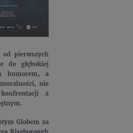
 od pierwszych
e do głębokiej
nym humorem, a
 moralności, nie
onfrontacji z
jętnym.
otym Globem za
drea Riseborough