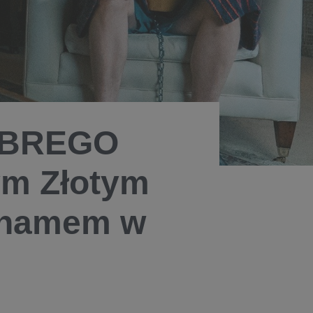
DOBREGO
m Złotym
ahamem w