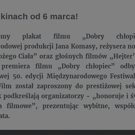
 kinach od 6 marca!
ujemy plakat filmu „Dobry chłopie
odowej produkcji Jana Komasy, reżysera 
ożego Ciała” oraz głośnych filmów „Hejter
 premiera filmu „Dobry chłopiec” odby
owej 50. edycji Międzynarodowego Festiw
Film został zaproszony do prestiżowej sek
k podkreślają organizatorzy - „honoruje i ś
ia filmowe”, prezentując wybitne, współ
ata.