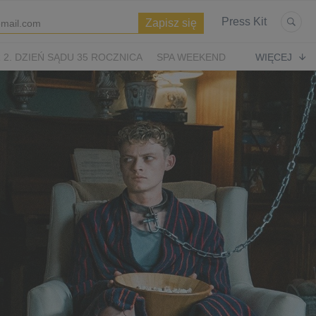
Press Kit
2. DZIEŃ SĄDU 35 ROCZNICA
SPA WEEKEND
WIĘCEJ
WIĘTA
ASTERIKS I OBELIKS: KRÓLESTWO NUBII