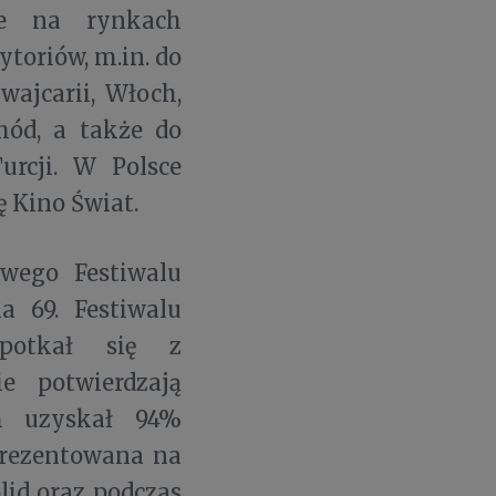
ie na rynkach
toriów, m.in. do
zwajcarii, Włoch,
chód, a także do
Turcji. W Polsce
 Kino Świat.
wego Festiwalu
 69. Festiwalu
potkał się z
e potwierdzają
m uzyskał 94%
prezentowana na
id oraz podczas