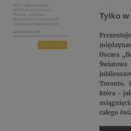
M.in. najważniejsze
informacje o naszych
Tylko w
filmach, pokazach
prasowych, screenerach i
startujących produkcjach.
Prezent
międzynar
Oscara „B
Światowa
jubileusz
Toronto. 
która - ja
osiągnięc
całego świ