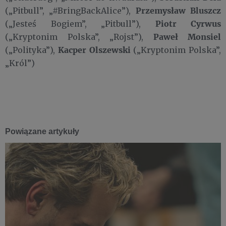
Przemysław Bluszcz
(„Pitbull”, „#BringBackAlice”),
Piotr Cyrwus
(„Jesteś Bogiem”, „Pitbull”),
Paweł Monsiel
(„Kryptonim Polska”, „Rojst”),
Kacper Olszewski
(„Polityka”),
(„Kryptonim Polska”,
„Król”)
Powiązane artykuły