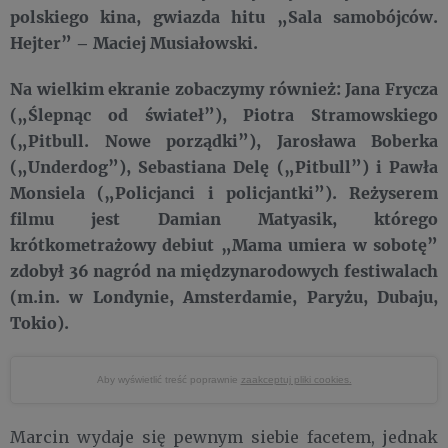
polskiego kina, gwiazda hitu „Sala samobójców.
Hejter” – Maciej Musiałowski.
Na wielkim ekranie zobaczymy również: Jana Frycza
(„Ślepnąc od świateł”), Piotra Stramowskiego
(„Pitbull. Nowe porządki”), Jarosława Boberka
(„Underdog”), Sebastiana Delę („Pitbull”) i Pawła
Monsiela („Policjanci i policjantki”). Reżyserem
filmu jest Damian Matyasik, którego
krótkometrażowy debiut „Mama umiera w sobotę”
zdobył 36 nagród na międzynarodowych festiwalach
(m.in. w Londynie, Amsterdamie, Paryżu, Dubaju,
Tokio).
Aby wyświetlić treść poprawnie
zaakceptuj pliki cookies.
Marcin wydaje się pewnym siebie facetem, jednak