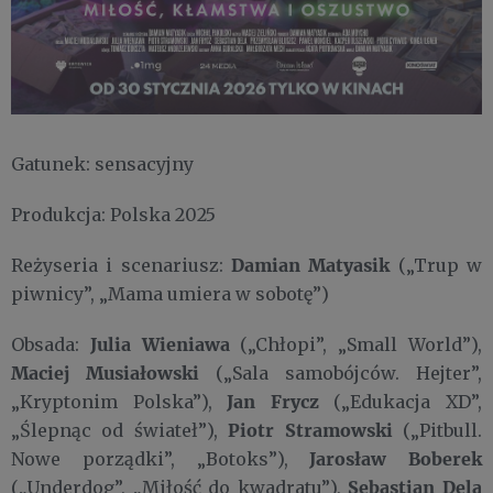
Gatunek: sensacyjny
Produkcja: Polska 2025
Damian Matyasik
Reżyseria i scenariusz:
(„Trup w
piwnicy”, „Mama umiera w sobotę”)
Julia Wieniawa
Obsada:
(„Chłopi”, „Small World”),
Maciej Musiałowski
(„Sala samobójców. Hejter”,
Jan Frycz
„Kryptonim Polska”),
(„Edukacja XD”,
Piotr Stramowski
„Ślepnąc od świateł”),
(„Pitbull.
Jarosław Boberek
Nowe porządki”, „Botoks”),
Sebastian Dela
(„Underdog”, „Miłość do kwadratu”),