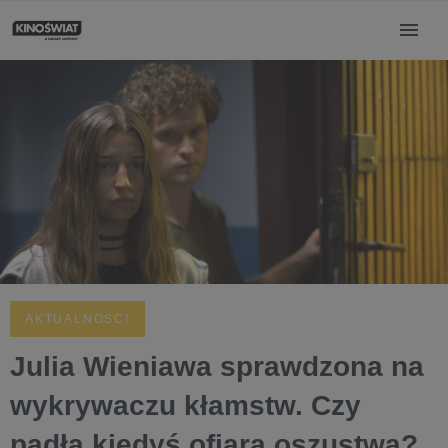
AKTUALNOŚCI
Julia Wieniawa sprawdzona na
wykrywaczu kłamstw. Czy
padła kiedyś ofiarą oszustwa?