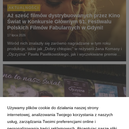
AKTUALNOŚCI
Aż sześć filmów dystrybuowanych przez Kino
Świat w Konkursie Głównym 51. Festiwalu
Polskich Filmów Fabularnych w Gdyni!
17 lipca 2026
Wśród nich znalazły się zarówno nagradzane w tym roku
produkcje, takie jak „Dobry chłopiec” w reżyserii Jana Komasy i
„Ojczyzna” Pawła Pawlikowskiego, jak i wyczekiwane premiery:
„Fluidy”, „Powiedz mi, co czujesz”, „Przez ścianę” oraz
„Violetta Villas”.
Używamy plików cookie do działania naszej strony
internetowej, analizowania Twojego korzystania z naszych
usług, zarządzania Twoimi preferencjami online i
personalizowania treści reklamowych. Akceptując nasze pliki