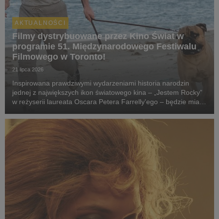
AKTUALNOŚCI
Filmy dystrybuowane przez Kino Świat w
programie 51. Międzynarodowego Festiwalu
Filmowego w Toronto!
21 lipca 2026
Inspirowana prawdziwymi wydarzeniami historia narodzin
jednej z największych ikon światowego kina – „Jestem Rocky”
w reżyserii laureata Oscara Petera Farrelly'ego – będzie miała
swój pokaz specjalny podczas 51. Międzynarodowego
Festiwalu Filmowego w Toronto. W polskich k...