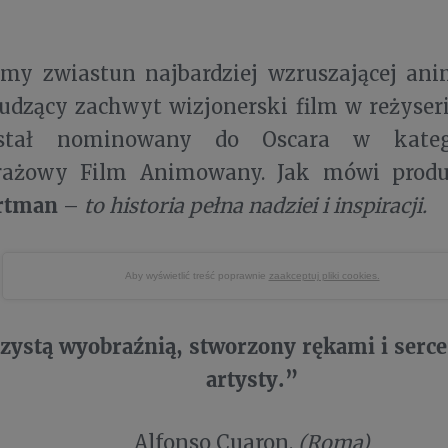
emy zwiastun najbardziej wzruszającej ani
udzący zachwyt wizjonerski film w reżyser
stał nominowany do Oscara w katego
rażowy Film Animowany. Jak mówi produ
ortman
–
to historia pełna nadziei i inspiracji.
Aby wyświetlić treść poprawnie
zaakceptuj pliki cookies.
czystą wyobraźnią, stworzony rękami i ser
artysty.”
Alfonso Cuaron,
(Roma)