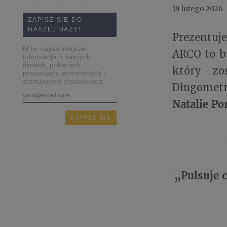
19 lutego 2026
ZAPISZ SIĘ DO
NASZEJ BAZY!
Prezentuj
M.in. najważniejsze
ARCO to b
informacje o naszych
filmach, pokazach
który zo
prasowych, screenerach i
startujących produkcjach.
Długomet
Natalie P
„Pulsuje 