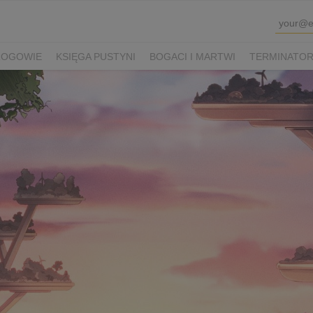
ROGOWIE
KSIĘGA PUSTYNI
BOGACI I MARTWI
TERMINATOR 
K SHAUN I KUDŁATA BESTIA
VIOLETTA VILLAS
PRZEPIS NA Ś
WINKA