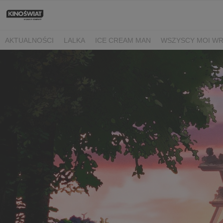
AKTUALNOŚCI
LALKA
ICE CREAM MAN
WSZYSCY MOI W
NIEBO NAD NORMANDIĄ
POWIEDZ MI, CO CZUJESZ
BARANE
BEREK
DRZEWO MAGII
OJCZYZNA
LUNA I ROZGADANA Ś