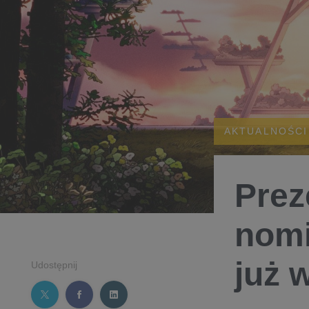
AKTUALNOŚCI
Prez
nom
już 
Udostępnij