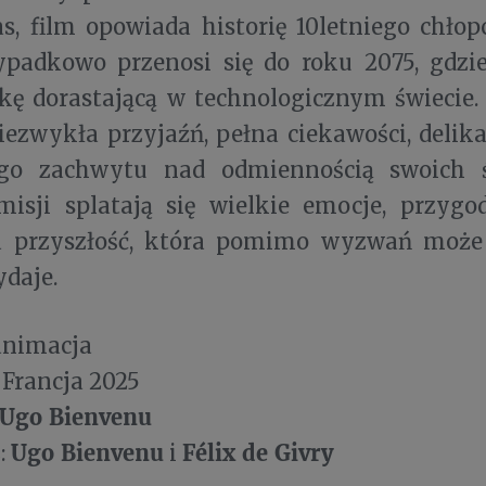
, film opowiada historię 10letniego chłopc
ypadkowo przenosi się do roku 2075, gdzie
kę dorastającą w technologicznym świecie.
niezwykła przyjaźń, pełna ciekawości, deli
go zachwytu nad odmiennością swoich 
misji splatają się wielkie emocje, przygo
a przyszłość, która pomimo wyzwań może 
daje.
animacja
 Francja 2025
Ugo Bienvenu
Ugo Bienvenu
Félix de Givry
:
i