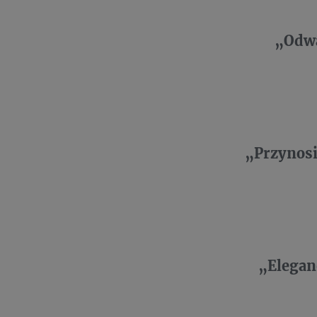
„Odwa
„Przynosi
„Elegan