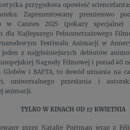
oetycka przygodowa opowieść sciencefanta
ieku. Zaprezentowany premierowo podc
o w Cannes 2025 (pokazy specjalne) 
m dla Najlepszego Pełnometrażowego Fil
ynarodowym Festiwalu Animacji w Annec
 jeden z najgłośniejszych debiutów anim
Europejskiej Nagrody Filmowej i ponad 40 
h Globów i BAFTA, to dowód uznania na ca
ci, uniwersalnego przesłania i autorsk
j animacji.
TYLKO W KINACH OD 17 KWIETNIA
wany przez Natalie Portman wraz z Féli