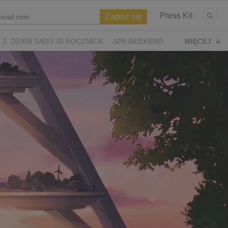
Press Kit
2. DZIEŃ SĄDU 35 ROCZNICA
SPA WEEKEND
WIĘCEJ
WIĘTA
ASTERIKS I OBELIKS: KRÓLESTWO NUBII