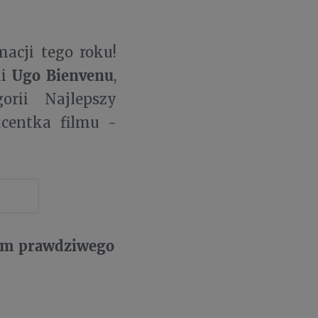
macji tego roku!
Ugo Bienvenu
ii
,
rii Najlepszy
centka filmu -
cem prawdziwego