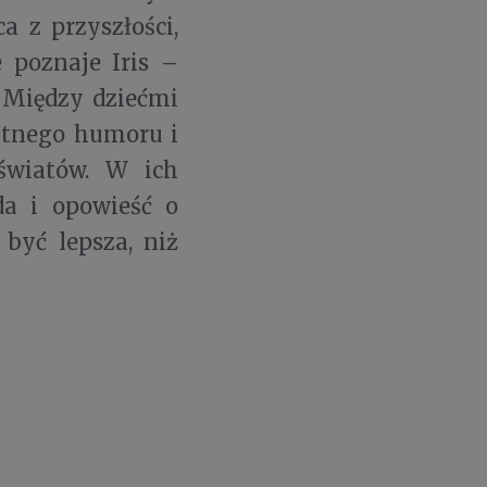
a z przyszłości,
 poznaje Iris –
 Między dziećmi
katnego humoru i
światów. W ich
da i opowieść o
być lepsza, niż