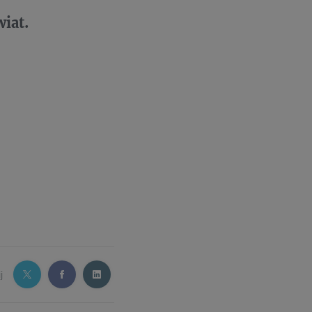
iat.
j