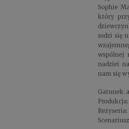
Sophie Mas
który prz
dziewczyn
rodzi się 
wzajemne
wspólnej 
nadziei n
nam się wy
Gatunek: 
Produkcja:
Reżyseria:
Scenariusz