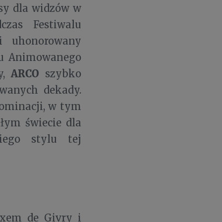
sy dla widzów w
zas Festiwalu
i uhonorowany
mu Animowanego
ARCO
y,
szybko
owanych dekady.
nominacji, w tym
łym świecie dla
iego stylu tej
xem de Givry i