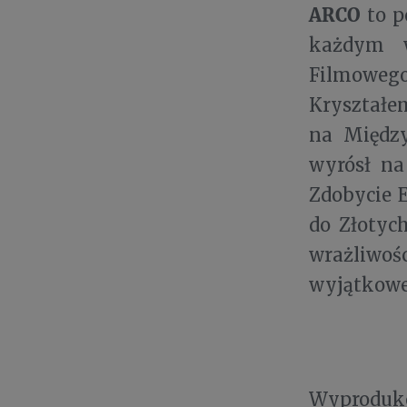
ARCO
to p
każdym w
Filmoweg
Kryształe
na Międz
wyrósł na
Zdobycie 
do Złotyc
wrażliwoś
wyjątkowe
Wyproduko