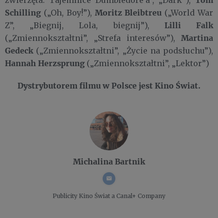
zwierzęta: Tajemnice Dumbledore'a”, „Dark”),
Schilling
Moritz Bleibtreu
(„Oh, Boy!”),
(„World War
Lilli Falk
Z”, „Biegnij, Lola, biegnij”),
Martina
(„Zmiennokształtni”, „Strefa interesów”),
Gedeck
(„Zmiennokształtni”, „Życie na podsłuchu”),
Hannah Herzsprung
(„Zmiennokształtni”, „Lektor”)
Dystrybutorem filmu w Polsce jest Kino Świat.
Michalina Bartnik
Publicity
Kino Świat a Canal+ Company