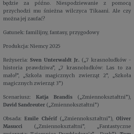
będzie za późno. Niespodziewanie z pomocą
przychodzi mu śnieżna wilczyca Tikaani. Ale czy
można jej zaufać?
Gatunek: familijny, fantasy, przygodowy
Produkcja: Niemcy 2025
Sven Unterwaldt Jr.
Reżyseria:
(„7 krasnoludków -
historia prawdziwa”, „7 krasnoludków: Las to za
mało!”, „Szkoła magicznych zwierząt 2”, „Szkoła
magicznych zwierząt 3”)
Katja Brandis
Scenariusz:
(„Zmiennokształtni”),
David Sandreuter
(„Zmiennokształtni”)
Emile Chérif
Oliver
Obsada:
(„Zmiennokształtni”),
Masucci
(„Zmiennokształtni”, „Fantastyczne
Tom