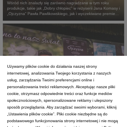
Wśród nich znalazły się zarówno nagradzane w tym roku
produkcje, takie jak „Dobry chłopiec” w reżyserii Jana Komasy i
„Ojczyzna” Pawła Pawlikowskiego, jak i wyczekiwane premiery:
„Fluidy”, „Powiedz mi, co czujesz”, „Przez ścianę” oraz
„Violetta Villas”.
Używamy plików cookie do działania naszej strony
internetowej, analizowania Twojego korzystania z naszych
usług, zarządzania Twoimi preferencjami online i
personalizowania treści reklamowych. Akceptując nasze pliki
cookie, otrzymasz odpowiednie treści oraz funkcje mediów
społecznościowych, spersonalizowane reklamy i ulepszony
AKTUALNOŚCI
sposób przeglądania. Aby zarządzać swoimi wyborami, kliknij
KINO ŚWIAT na Forum Wokół Kina
„Ustawienia plików cookie”. Pliki cookie niezbędne są do
26 czerwca 2026
podstawowego funkcjonowania strony internetowej i nie mogą
Rok szkolny powoli dobiega końca, to było bardzo intensywne