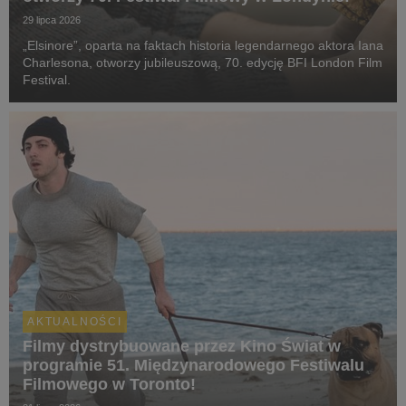
29 lipca 2026
„Elsinore”, oparta na faktach historia legendarnego aktora Iana
Charlesona, otworzy jubileuszową, 70. edycję BFI London Film
Festival.
AKTUALNOŚCI
Filmy dystrybuowane przez Kino Świat w
programie 51. Międzynarodowego Festiwalu
Filmowego w Toronto!