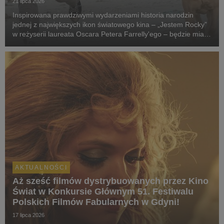
21 lipca 2026
Inspirowana prawdziwymi wydarzeniami historia narodzin
jednej z największych ikon światowego kina – „Jestem Rocky”
w reżyserii laureata Oscara Petera Farrelly'ego – będzie miała
swój pokaz specjalny podczas 51. Międzynarodowego
Festiwalu Filmowego w Toronto. W polskich k...
AKTUALNOŚCI
Aż sześć filmów dystrybuowanych przez Kino
Świat w Konkursie Głównym 51. Festiwalu
Polskich Filmów Fabularnych w Gdyni!
17 lipca 2026