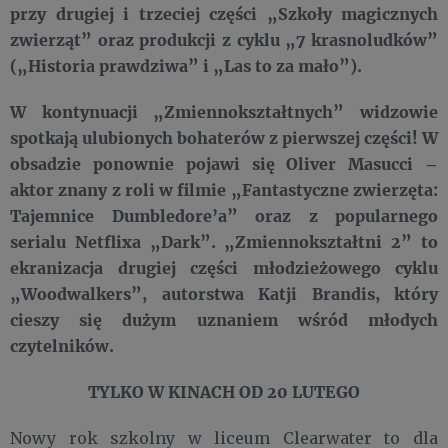
przy drugiej i trzeciej części „Szkoły magicznych
zwierząt” oraz produkcji z cyklu „7 krasnoludków”
(„Historia prawdziwa” i „Las to za mało”).
W kontynuacji „Zmiennokształtnych” widzowie
spotkają ulubionych bohaterów z pierwszej części! W
obsadzie ponownie pojawi się Oliver Masucci –
aktor znany z roli w filmie „Fantastyczne zwierzęta:
Tajemnice Dumbledore’a” oraz z popularnego
serialu Netflixa „Dark”. „Zmiennokształtni 2” to
ekranizacja drugiej części młodzieżowego cyklu
„Woodwalkers”, autorstwa Katji Brandis, który
cieszy się dużym uznaniem wśród młodych
czytelników.
TYLKO W KINACH OD 20 LUTEGO
Nowy rok szkolny w liceum Clearwater to dla