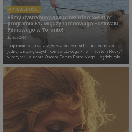
AKTUALNOŚCI
Filmy dystrybuowane przez Kino Świat w
programie 51. Międzynarodowego Festiwalu
Filmowego w Toronto!
21 lipca 2026
Inspirowana prawdziwymi wydarzeniami historia narodzin
jednej z największych ikon światowego kina – „Jestem Rocky”
w reżyserii laureata Oscara Petera Farrelly'ego – będzie miała
swój pokaz specjalny podczas 51. Międzynarodowego
Festiwalu Filmowego w Toronto. W polskich k...