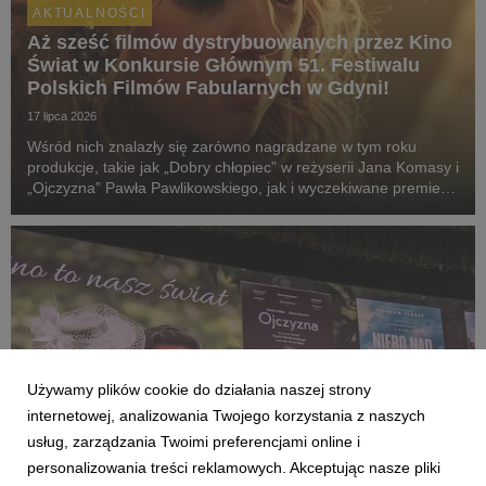
AKTUALNOŚCI
Aż sześć filmów dystrybuowanych przez Kino
Świat w Konkursie Głównym 51. Festiwalu
Polskich Filmów Fabularnych w Gdyni!
17 lipca 2026
Wśród nich znalazły się zarówno nagradzane w tym roku
produkcje, takie jak „Dobry chłopiec” w reżyserii Jana Komasy i
„Ojczyzna” Pawła Pawlikowskiego, jak i wyczekiwane premiery:
„Fluidy”, „Powiedz mi, co czujesz”, „Przez ścianę” oraz
„Violetta Villas”.
Używamy plików cookie do działania naszej strony
internetowej, analizowania Twojego korzystania z naszych
usług, zarządzania Twoimi preferencjami online i
personalizowania treści reklamowych. Akceptując nasze pliki