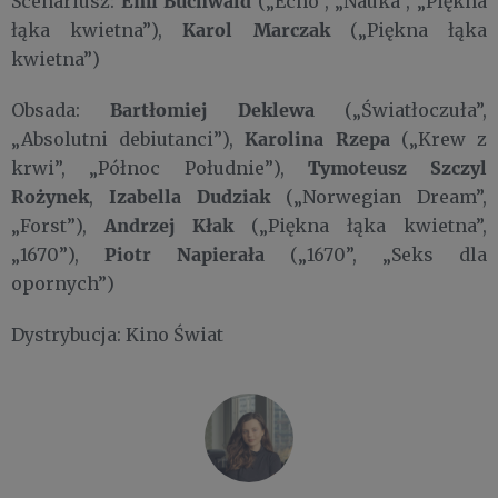
Emi Buchwald
Scenariusz:
(„Echo”, „Nauka”, „Piękna
Karol Marczak
łąka kwietna”),
(„Piękna łąka
kwietna”)
Bartłomiej Deklewa
Obsada:
(„Światłoczuła”,
Karolina Rzepa
„Absolutni debiutanci”),
(„Krew z
Tymoteusz Szczyl
krwi”, „Północ Południe”),
Rożynek
Izabella Dudziak
,
(„Norwegian Dream”,
Andrzej Kłak
„Forst”),
(„Piękna łąka kwietna”,
Piotr Napierała
„1670”),
(„1670”, „Seks dla
opornych”)
Dystrybucja: Kino Świat