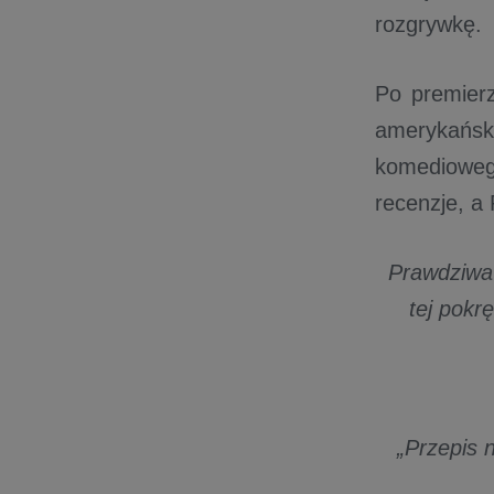
rozgrywkę.
Po premier
amerykański
komediowego
recenzje, a 
Prawdziwa 
tej pokr
„Przepis 