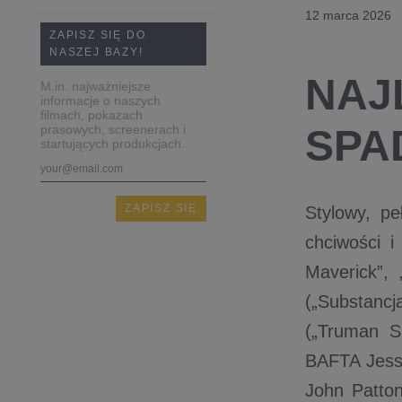
12 marca 2026
ZAPISZ SIĘ DO
NASZEJ BAZY!
NAJ
M.in. najważniejsze
informacje o naszych
filmach, pokazach
prasowych, screenerach i
SPA
startujących produkcjach.
Stylowy, pe
chciwości 
Maverick”,
(„Substancj
(„Truman S
BAFTA Jessi
John Patton