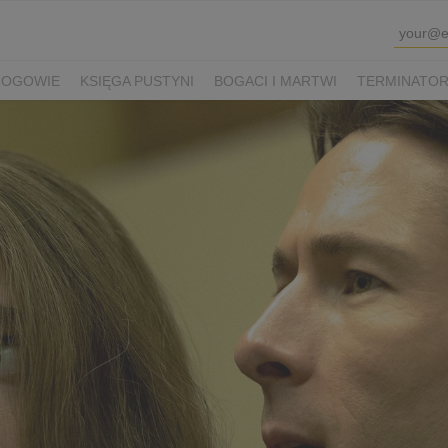
ROGOWIE
KSIĘGA PUSTYNI
BOGACI I MARTWI
TERMINATOR 
K SHAUN I KUDŁATA BESTIA
VIOLETTA VILLAS
PRZEPIS NA Ś
WINKA