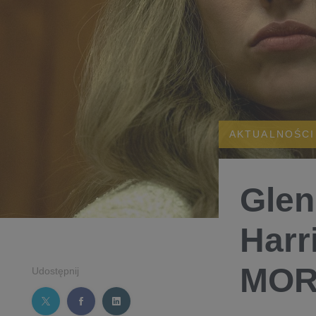
AKTUALNOŚCI
Glen
Harr
MOR
Udostępnij