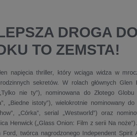
LEPSZA DROGA D
DKU TO ZEMSTA!
łen napięcia thriller, który wciąga widza w mro
i rodzinnych sekretów. W rolach głównych Glen 
 „Tylko nie ty”), nominowana do Złotego Globu
a”, „Biedne istoty”), wielokrotnie nominowany d
how”, „Córka”, serial „Westworld”) oraz nomi
ca Henwick („Glass Onion: Film z serii Na noże”)
 Ford, twórca nagrodzonego Independent Spirit 