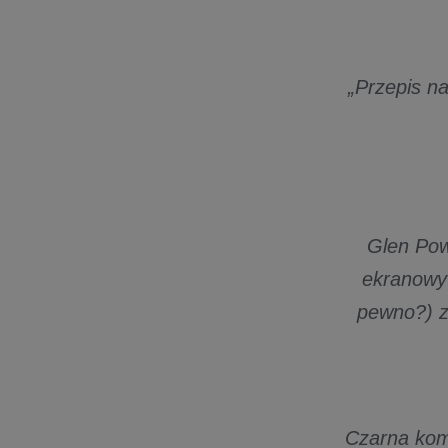
„Przepis n
Glen Pow
ekranowy 
pewno?) z
Czarna kom