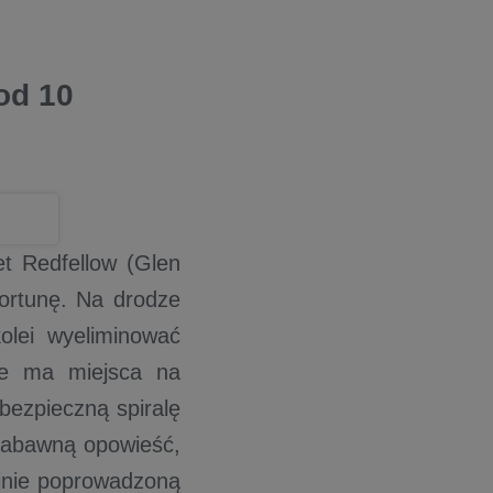
od 10
t Redfellow (Glen
ortunę. Na drodze
olei wyeliminować
ie ma miejsca na
bezpieczną spiralę
 zabawną opowieść,
yjnie poprowadzoną