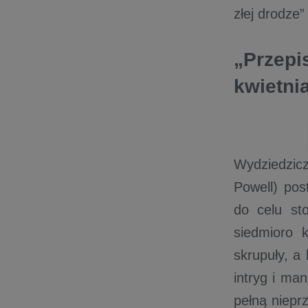
złej drodze”
„Przepi
kwietnia
Wydziedzicz
Powell) po
do celu st
siedmioro 
skrupuły, a
intryg i ma
pełną niepr