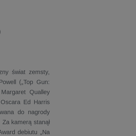
O
czny świat zemsty,
Powell („Top Gun:
 Margaret Qualley
o Oscara Ed Harris
nowana do nagrody
. Za kamerą stanął
Award debiutu „Na