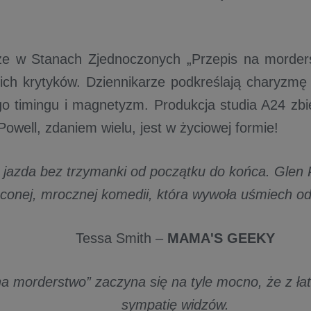
ze w Stanach Zjednoczonych „Przepis na morders
ch krytyków. Dziennikarze podkreślają charyzmę
 timingu i magnetyzm. Produkcja studia A24 zbi
Powell, zdaniem wielu, jest w życiowej formie!
jazda bez trzymanki od początku do końca. Glen 
ęconej, mrocznej komedii, która wywoła uśmiech o
Tessa Smith –
MAMA'S GEEKY
na morderstwo” zaczyna się na tyle mocno, że z ł
sympatię widzów.