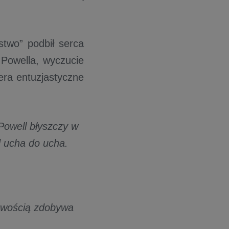
two” podbił serca
 Powella, wyczucie
era entuzjastyczne
Powell błyszczy w
d ucha do ucha.
atwością zdobywa