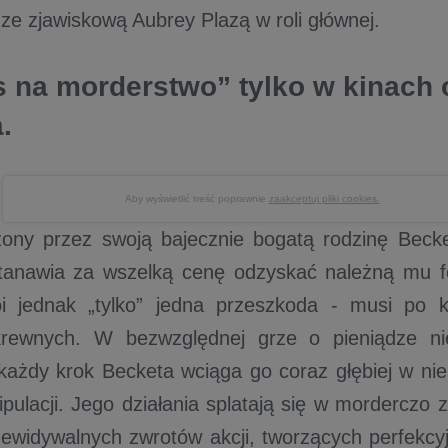
 ze zjawiskową Aubrey Plazą w roli głównej.
s na morderstwo” tylko w kinach 
.
Aby wyświetlić treść poprawnie
zaakceptuj pliki cookies.
ony przez swoją bajecznie bogatą rodzinę Becke
stanawia za wszelką cenę odzyskać należną mu f
oi jednak „tylko” jedna przeszkoda - musi po k
krewnych. W bezwzględnej grze o pieniądze n
 każdy krok Becketa wciąga go coraz głębiej w nie
nipulacji. Jego działania splatają się w morderczo
zewidywalnych zwrotów akcji, tworzących perfekc