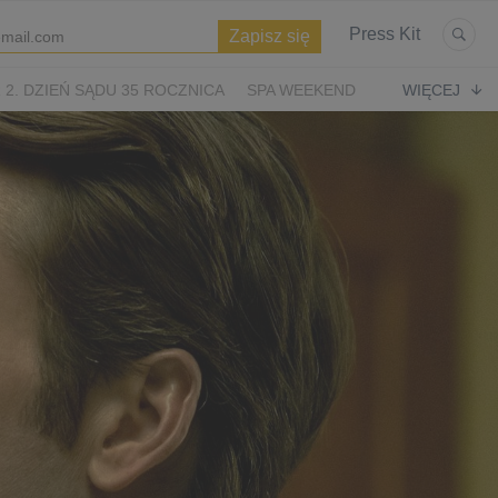
Press Kit
2. DZIEŃ SĄDU 35 ROCZNICA
SPA WEEKEND
WIĘCEJ
WIĘTA
ASTERIKS I OBELIKS: KRÓLESTWO NUBII