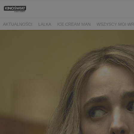
AKTUALNOŚCI
LALKA
ICE CREAM MAN
WSZYSCY MOI W
NIEBO NAD NORMANDIĄ
POWIEDZ MI, CO CZUJESZ
BARANE
BEREK
DRZEWO MAGII
OJCZYZNA
LUNA I ROZGADANA Ś