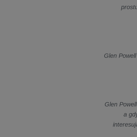
prost
Glen Powell
Glen Powell
a gdy
interesu