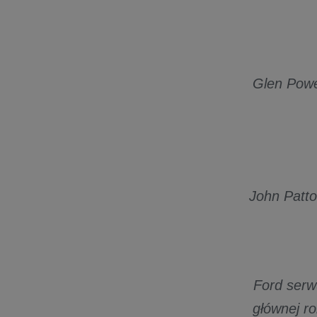
Glen Powel
John Patto
Ford serw
głównej r