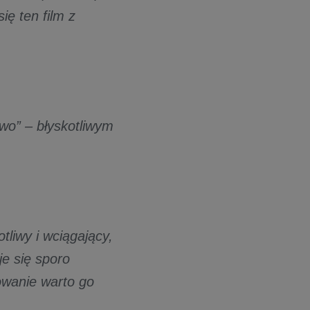
ię ten film z
wo” – błyskotliwym
liwy i wciągający,
je się sporo
owanie warto go