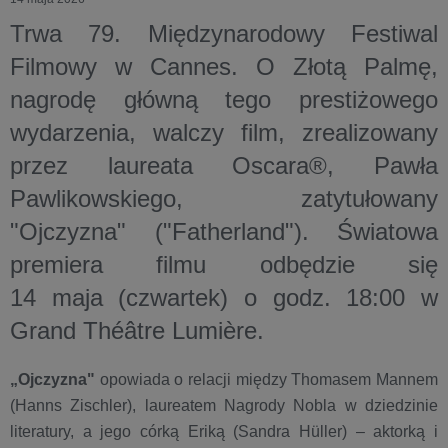
Trwa 79. Międzynarodowy Festiwal
Filmowy w Cannes. O Złotą Palmę,
nagrodę główną tego prestiżowego
wydarzenia, walczy film, zrealizowany
przez laureata Oscara®, Pawła
Pawlikowskiego, zatytułowany
"Ojczyzna"
("Fatherland"). Światowa
premiera filmu odbędzie się
14
maja
(czwartek) o godz.
18:00
w
Grand Théâtre Lumière.
„Ojczyzna"
opowiada o relacji między Thomasem Mannem
(Hanns Zischler), laureatem Nagrody Nobla w dziedzinie
literatury, a jego córką Eriką (Sandra Hüller) – aktorką i