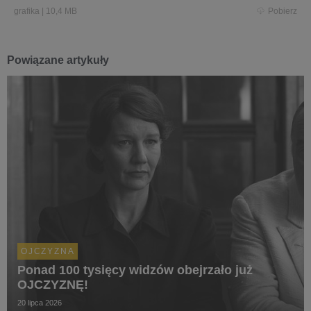
grafika
|
10,4 MB
Pobierz
Powiązane artykuły
OJCZYZNA
Ponad 100 tysięcy widzów obejrzało już
OJCZYZNĘ!
20 lipca 2026