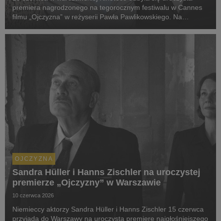
premiera nagrodzonego na tegorocznym festiwalu w Cannes
filmu „Ojczyzna” w reżyserii Pawła Pawlikowskiego. Na
wydarzeniu nie mogło zabraknąć odtwórców głównych ról - w
kinie mieszczącym się w Pałacu Kultury i Nauki ...
OJCZYZNA
Sandra Hüller i Hanns Zischler na uroczystej
premierze „Ojczyzny” w Warszawie
10 czerwca 2026
Niemieccy aktorzy Sandra Hüller i Hanns Zischler 15 czerwca
przyjadą do Warszawy na uroczystą premierę najgłośniejszego