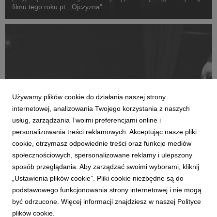
filmu tego roku pt. „Ojczyzna”.
Używamy plików cookie do działania naszej strony
internetowej, analizowania Twojego korzystania z naszych
usług, zarządzania Twoimi preferencjami online i
personalizowania treści reklamowych. Akceptując nasze pliki
cookie, otrzymasz odpowiednie treści oraz funkcje mediów
OJCZYZNA
społecznościowych, spersonalizowane reklamy i ulepszony
Sandra Hüller, Hanns Zischler i Joanna Kulig
sposób przeglądania. Aby zarządzać swoimi wyborami, kliknij
na nowych zdjęciach z filmu "Ojczyzna"
„Ustawienia plików cookie”. Pliki cookie niezbędne są do
3 czerwca 2026
podstawowego funkcjonowania strony internetowej i nie mogą
Prezentujemy nowe zdjęcia z najnowszego filmu wielkiego
być odrzucone. Więcej informacji znajdziesz w naszej Polityce
mistrza kina, Pawła Pawlikowskiego, nagrodzonego na
plików cookie.
tegorocznym festiwalu w Cannes pt. "Ojczyzna". Na nowych