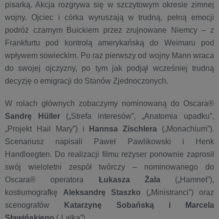
pisarką. Akcja rozgrywa się w szczytowym okresie zimnej
wojny. Ojciec i córka wyruszają w trudną, pełną emocji
podróż czarnym Buickiem przez zrujnowane Niemcy – z
Frankfurtu pod kontrolą amerykańską do Weimaru pod
wpływem sowieckim. Po raz pierwszy od wojny Mann wraca
do swojej ojczyzny, po tym jak podjął wcześniej trudną
decyzję o emigracji do Stanów Zjednoczonych.
W rolach głównych zobaczymy nominowaną do Oscara®
Sandrę Hüller
(„Strefa interesów”, „Anatomia upadku”,
„Projekt Hail Mary”) i
Hannsa Zischlera
(„Monachium”).
Scenariusz napisali Paweł Pawlikowski i Henk
Handloegten. Do realizacji filmu reżyser ponownie zaprosił
swój wieloletni zespół twórczy – nominowanego do
Oscara® operatora
Łukasza Żala
(„Hamnet”),
kostiumografkę
Aleksandrę Staszko
(„Ministranci”) oraz
scenografów
Katarzynę Sobańską i Marcela
Sławińskiego
(„Lalka”).