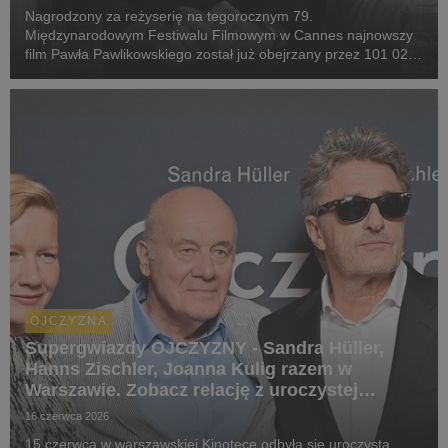
Nagrodzony za reżyserię na tegorocznym 79.
Międzynarodowym Festiwalu Filmowym w Cannes najnowszy
film Pawła Pawlikowskiego został już obejrzany przez 101 023
widzów. Serdecznie gratulujemy twórcom!
OJCZYZNA
Supergwiazdy OJCZYZNY - Sandra Hüller,
Hanns Zischler, Joanna Kulig razem w
Warszawie. Zobacz relację z uroczystej
premiery
16 czerwca 2026
15 czerwca w warszawskiej Kinotece odbyła się uroczysta