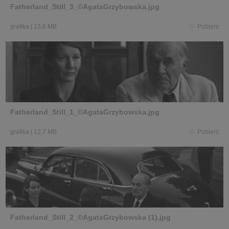
Fatherland_Still_3_©AgataGrzybowska.jpg
grafika
|
13,6 MB
Pobierz
Fatherland_Still_1_©AgataGrzybowska.jpg
grafika
|
12,7 MB
Pobierz
Fatherland_Still_2_©AgataGrzybowska (1).jpg