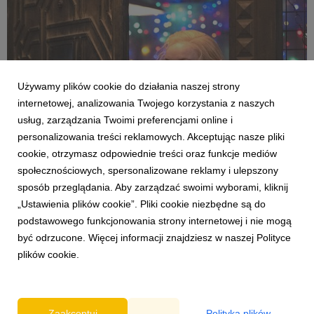
Używamy plików cookie do działania naszej strony
internetowej, analizowania Twojego korzystania z naszych
usług, zarządzania Twoimi preferencjami online i
personalizowania treści reklamowych. Akceptując nasze pliki
cookie, otrzymasz odpowiednie treści oraz funkcje mediów
społecznościowych, spersonalizowane reklamy i ulepszony
DRZEWO MAGII
sposób przeglądania. Aby zarządzać swoimi wyborami, kliknij
Mamy dla Was coś naprawdę magicznego!
„Ustawienia plików cookie”. Pliki cookie niezbędne są do
podstawowego funkcjonowania strony internetowej i nie mogą
6 maja 2026
być odrzucone. Więcej informacji znajdziesz w naszej Polityce
Zapraszamy na przedpremierowy, specjalny pokaz prasowy
plików cookie.
filmu DRZEWO MAGII!
Zaakceptuj
Polityka plików