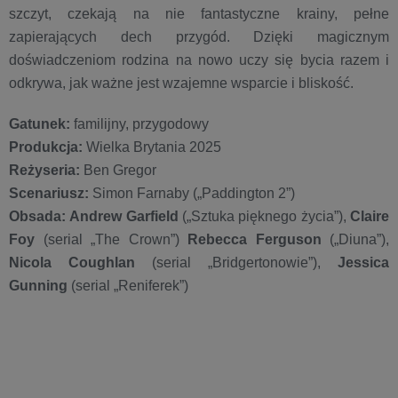
szczyt, czekają na nie fantastyczne krainy, pełne
zapierających dech przygód. Dzięki magicznym
doświadczeniom rodzina na nowo uczy się bycia razem i
odkrywa, jak ważne jest wzajemne wsparcie i bliskość.
Gatunek:
familijny, przygodowy
Produkcja:
Wielka Brytania 2025
Reżyseria:
Ben Gregor
Scenariusz:
Simon Farnaby („Paddington 2”)
Obsada:
Andrew Garfield
(„Sztuka pięknego życia”),
Claire
Foy
(serial „The Crown”)
Rebecca Ferguson
(„Diuna”),
Nicola Coughlan
(serial „Bridgertonowie”),
Jessica
Gunning
(serial „Reniferek”)