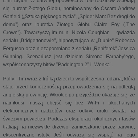
Enit Blyton. W barwnej opowieści w role rodziców wcielają
się laureat Złotego Globu, nominowany do Oscara Andrew
Garfield („Sztuka pięknego życia”, „Spider Man: Bez drogi do
domu”) oraz lauretka Złotego Globu Claire Foy („The
Crown”). Towarzyszą im m.in. Nicola Coughlan – gwiazda
serialu „Bridgertonowie”, hipnotyzująca w „Diunie” Rebecca
Ferguson oraz niezapomniana z serialu „Reniferek” Jessica
Gunning. Scenariusz jest dziełem Simona Farnaby’ego,
współscenarzysty hitów "Paddington 2" i „Wonka".
Polly i Tim wraz z trójką dzieci to współczesna rodzina, która
staje przed koniecznością przeprowadzenia się na odległą
angielską prowincję. Wkrótce po przyjeździe okazuje się, że
najmłodsi muszą obejść się bez Wi-Fi i ukochanych
elektronicznych gadżetów oraz odkryć uroki świata na
świeżym powietrzu. Podczas eksploracji okolicznych lasów
trafiają na niezwykłe drzewo, zamieszkane przez barwne,
ekscentryczne istoty. Jeśli odważą się wspiąć na jego