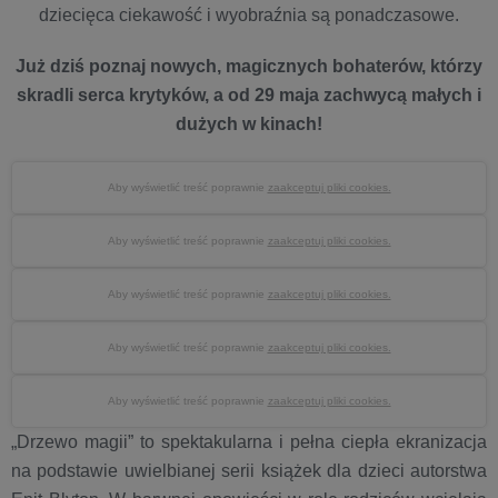
dziecięca ciekawość i wyobraźnia są ponadczasowe.
Już dziś poznaj nowych, magicznych bohaterów, którzy
skradli serca krytyków, a od 29 maja zachwycą małych i
dużych w kinach!
Aby wyświetlić treść poprawnie
zaakceptuj pliki cookies.
Aby wyświetlić treść poprawnie
zaakceptuj pliki cookies.
Aby wyświetlić treść poprawnie
zaakceptuj pliki cookies.
Aby wyświetlić treść poprawnie
zaakceptuj pliki cookies.
Aby wyświetlić treść poprawnie
zaakceptuj pliki cookies.
„Drzewo magii” to spektakularna i pełna ciepła ekranizacja
na podstawie uwielbianej serii książek dla dzieci autorstwa