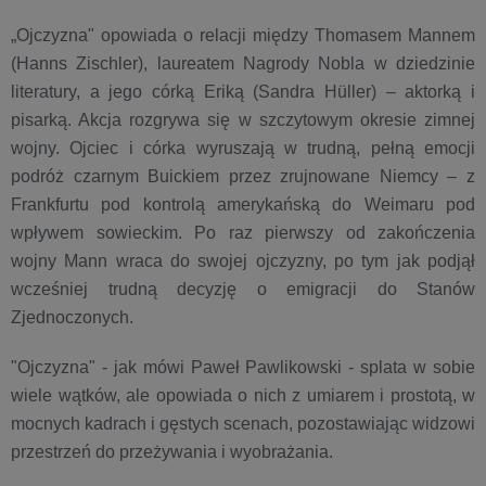
„Ojczyzna" opowiada o relacji między Thomasem Mannem
(Hanns Zischler), laureatem Nagrody Nobla w dziedzinie
literatury, a jego córką Eriką (Sandra Hüller) – aktorką i
pisarką. Akcja rozgrywa się w szczytowym okresie zimnej
wojny. Ojciec i córka wyruszają w trudną, pełną emocji
podróż czarnym Buickiem przez zrujnowane Niemcy – z
Frankfurtu pod kontrolą amerykańską do Weimaru pod
wpływem sowieckim. Po raz pierwszy od zakończenia
wojny Mann wraca do swojej ojczyzny, po tym jak podjął
wcześniej trudną decyzję o emigracji do Stanów
Zjednoczonych.
"Ojczyzna" - jak mówi Paweł Pawlikowski - splata w sobie
wiele wątków, ale opowiada o nich z umiarem i prostotą, w
mocnych kadrach i gęstych scenach, pozostawiając widzowi
przestrzeń do przeżywania i wyobrażania.