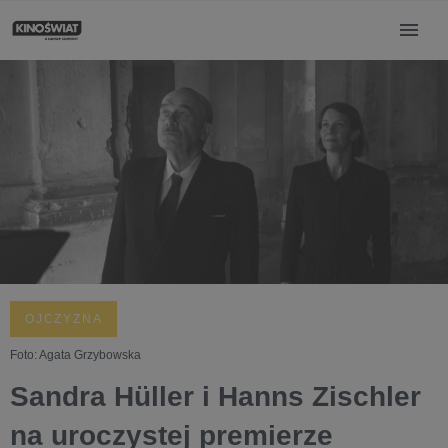
OJCZYZNA
Foto: Agata Grzybowska
Sandra Hüller i Hanns Zischler
na uroczystej premierze