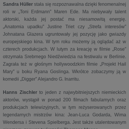
Sandra Hüller
stała się rozpoznawalna dzięki fenomenalnej
roli w „Toni Erdmann” Maren Ede. Ma niebywały talent
aktorski, każda jej postać ma niesamowitą energię.
„Anatomia upadku” Justine Triet czy „Strefa interesów”
Johnatana Glazera ugruntowały jej pozycję jako gwiazdy
europejskiego kina. W tym roku możemy ją oglądać aż w
czterech produkcjach. W lutym za kreację w filmie „Rose”
otrzymała Srebrnego Niedźwiedzia na festiwalu w Berlinie.
Zagrała też w głośnym hollywoodzkim filmie „Projekt Hail
Mary” u boku Ryana Goslinga. Wkrótce zobaczymy ją w
komedii „Digger” Alejandro G. Inarritu. ​
Hanns Zischler
to jeden z najwybitniejszych niemieckich
aktorów, wystąpił w ponad 200 filmach fabularnych oraz
produkcjach telewizyjnych, w tym reżyserowanych przez
legendarnych mistrzów kina: Jean-Luca Godarda, Wima
Wendersa i Stevena Spielberga. Jest także utalentowanym