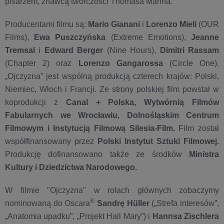
pisarzem, znawcą twórczości Thomasa Manna.
Producentami filmu są:
Mario Gianani
i
Lorenzo Mieli
(OUR
Films),
Ewa Puszczyńska
(Extreme Emotions),
Jeanne
Tremsal
i
Edward Berger
(Nine Hours),
Dimitri Rassam
(Chapter 2) oraz
Lorenzo Gangarossa
(Circle One).
„Ojczyzna” jest wspólną produkcją czterech krajów: Polski,
Niemiec, Włoch i Francji. Ze strony polskiej film powstał w
koprodukcji z
Canal + Polska, Wytwórnią Filmów
Fabularnych we Wrocławiu, Dolnośląskim Centrum
Filmowym i Instytucją Filmową Silesia-Film.
Film został
współfinansowany przez
Polski Instytut Sztuki Filmowej.
Produkcję dofinansowano także ze środków
Ministra
Kultury i Dziedzictwa Narodowego.
W filmie "Ojczyzna" w rolach głównych zobaczymy
®
nominowaną do Oscara
Sandrę Hüller
(„Strefa interesów”,
„Anatomia upadku”, „Projekt Hail Mary”) i
Hannsa Zischlera