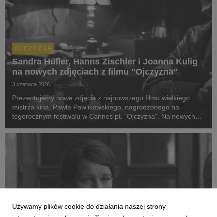
OJCZYZNA
Sandra Hüller, Hanns Zischler i Joanna Kulig
na nowych zdjęciach z filmu "Ojczyzna"
3 czerwca 2026
Prezentujemy nowe zdjęcia z najnowszego filmu wielkiego
mistrza kina, Pawła Pawlikowskiego, nagrodzonego na
tegorocznym festiwalu w Cannes pt. "Ojczyzna". Na nowych
kadrach zobaczymy Sandrę Hüller, Hannsa Zischlera, a także
Joannę Kulig. Autorką fotosów jest Agata Grzybo...
Używamy plików cookie do działania naszej strony