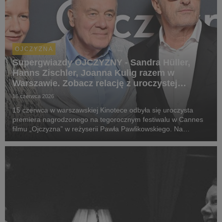
OJCZYZNA
Supergwiazdy OJCZYZNY - Sandra Hüller,
Hanns Zischler, Joanna Kulig razem w
Warszawie. Zobacz relację z uroczystej
premiery
16 czerwca 2026
15 czerwca w warszawskiej Kinotece odbyła się uroczysta
premiera nagrodzonego na tegorocznym festiwalu w Cannes
filmu „Ojczyzna” w reżyserii Pawła Pawlikowskiego. Na
wydarzeniu nie mogło zabraknąć odtwórców głównych ról - w
kinie mieszczącym się w Pałacu Kultury i Nauki ...