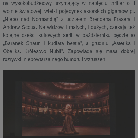
na wysokobudżetowy, trzymający w napięciu thriller o II
wojnie światowej, wielki pojedynek aktorskich gigantów pt.
„Niebo nad Normandią” z udziałem Brendana Frasera i
Andrew Scotta. Na widzów i małych, i dużych, czekają też
kolejne części kultowych serii, w październiku będzie to
„Baranek Shaun i kudłata bestia”, a grudniu „Asteriks i
Obeliks. Królestwo Nubii”. Zapowiada się masa dobrej
rozrywki, niepowtarzalnego humoru i wzruszeń.