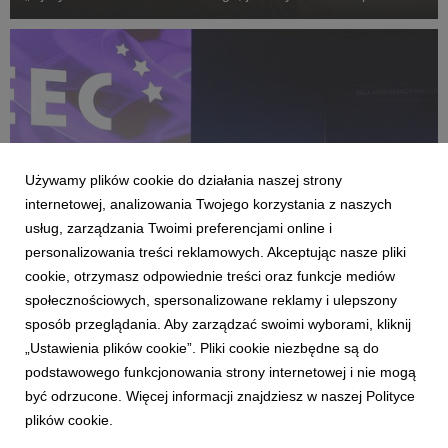
„Fluidy”, „Powiedz mi, co czujesz”, „Przez ścianę” oraz
„Violetta Villas”.
Używamy plików cookie do działania naszej strony
internetowej, analizowania Twojego korzystania z naszych
usług, zarządzania Twoimi preferencjami online i
personalizowania treści reklamowych. Akceptując nasze pliki
cookie, otrzymasz odpowiednie treści oraz funkcje mediów
AKTUALNOŚCI
społecznościowych, spersonalizowane reklamy i ulepszony
Branża audiowizualna w Polsce - wyzwania i
sposób przeglądania. Aby zarządzać swoimi wyborami, kliknij
nowe koncepcje rozwoju
„Ustawienia plików cookie”. Pliki cookie niezbędne są do
28 kwietnia 2026
podstawowego funkcjonowania strony internetowej i nie mogą
Kino Świat aktywnie włączył się w debatę o kondycji i
być odrzucone. Więcej informacji znajdziesz w naszej Polityce
możliwościach rozwoju polskiej branży audiowizualnej podczas
plików cookie.
XVIII Europejskiego Kongresu Gospodarczego, który w
ubiegłym tygodniu odbył się w Katowicach (22-24 kwietnia).