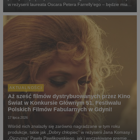
w reżyserii laureata Oscara Petera Farrelly'ego – będzie miała
swój pokaz specjalny podczas 51. Międzynarodowego
Festiwalu Filmowego w Toronto. W polskich k...
AKTUALNOŚCI
Aż sześć filmów dystrybuowanych przez Kino
Świat w Konkursie Głównym 51. Festiwalu
Polskich Filmów Fabularnych w Gdyni!
17 lipca 2026
Wśród nich znalazły się zarówno nagradzane w tym roku
produkcje, takie jak „Dobry chłopiec” w reżyserii Jana Komasy i
„Ojczyzna” Pawła Pawlikowskiego, jak i wyczekiwane premiery: