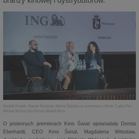
branży kinowej i dystrybutorów.
Radek Drabik, Marek Kondrat i Maria Dębska w rozmowie o filmie "Lalka"/for.
Michał Woźny dla Forum Wokół Kina
O jesiennych premierach Kino Świat opowiadały Dorota
Eberhardt, CEO Kino Świat, Magdalena Witoslaw,