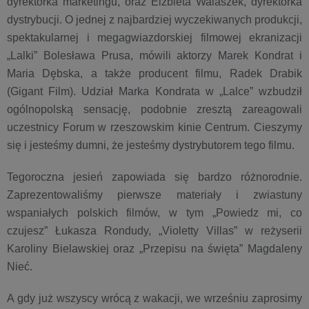
dyrektorka marketingu, oraz Elżbieta Walaszek, dyrektorka
dystrybucji. O jednej z najbardziej wyczekiwanych produkcji,
spektakularnej i megagwiazdorskiej filmowej ekranizacji
„Lalki” Bolesława Prusa, mówili aktorzy Marek Kondrat i
Maria Dębska, a także producent filmu, Radek Drabik
(Gigant Film). Udział Marka Kondrata w „Lalce” wzbudził
ogólnopolską sensację, podobnie zresztą zareagowali
uczestnicy Forum w rzeszowskim kinie Centrum. Cieszymy
się i jesteśmy dumni, że jesteśmy dystrybutorem tego filmu.
Tegoroczna jesień zapowiada się bardzo różnorodnie.
Zaprezentowaliśmy pierwsze materiały i zwiastuny
wspaniałych polskich filmów, w tym „Powiedz mi, co
czujesz” Łukasza Rondudy, „Violetty Villas” w reżyserii
Karoliny Bielawskiej oraz „Przepisu na święta” Magdaleny
Nieć.
A gdy już wszyscy wrócą z wakacji, we wrześniu zaprosimy