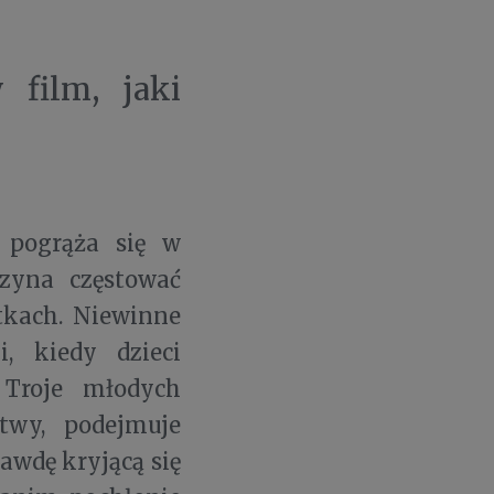
 film, jaki
 pogrąża się w
czyna częstować
tkach. Niewinne
i, kiedy dzieci
 Troje młodych
twy, podejmuje
awdę kryjącą się