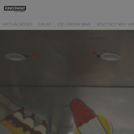
AKTUALNOŚCI
LALKA
ICE CREAM MAN
WSZYSCY MOI W
NIEBO NAD NORMANDIĄ
POWIEDZ MI, CO CZUJESZ
BARANE
BEREK
DRZEWO MAGII
OJCZYZNA
LUNA I ROZGADANA Ś