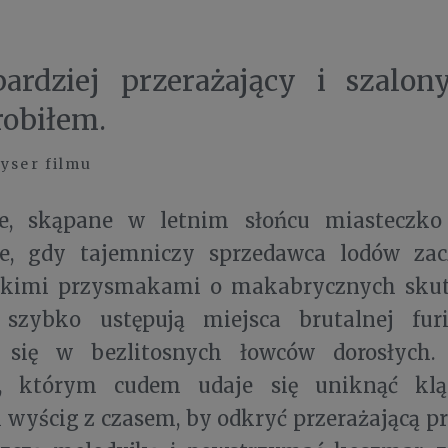
ardziej przerażający i szalony
robiłem.
żyser filmu
e, skąpane w letnim słońcu miasteczko
ie, gdy tajemniczy sprzedawca lodów za
odkimi przysmakami o makabrycznych sku
szybko ustępują miejsca brutalnej furi
 się w bezlitosnych łowców dorosłych.
w, którym cudem udaje się uniknąć klą
 wyścig z czasem, by odkryć przerażającą pr