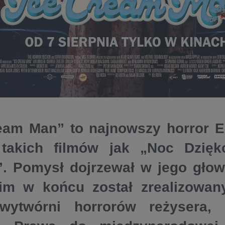
eam Man” to najnowszy horror E
takich filmów jak „Noc Dziękc
”. Pomysł dojrzewał w jego gło
nim w końcu został zrealizowa
wytwórni horrorów reżysera,