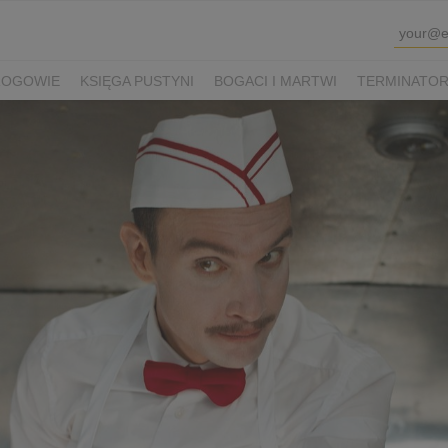
ROGOWIE
KSIĘGA PUSTYNI
BOGACI I MARTWI
TERMINATOR 
K SHAUN I KUDŁATA BESTIA
VIOLETTA VILLAS
PRZEPIS NA Ś
WINKA