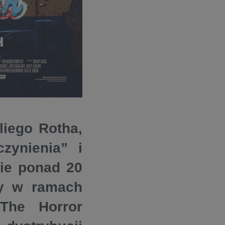
liego Rotha,
zynienia” i
wie ponad 20
ny w ramach
 The Horror