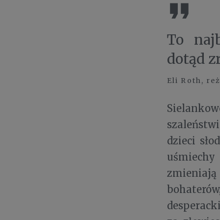
To najb
dotąd z
Eli Roth, re
Sielankow
szaleństw
dzieci sł
uśmiechy 
zmieniają
bohateró
desperacki