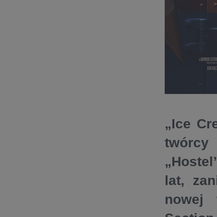
„Ice Cr
twórcy 
„Hostel
lat, za
nowej 