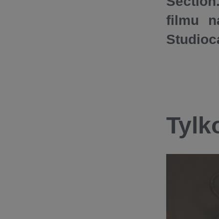
Sectio
filmu n
Studioc
Tylk