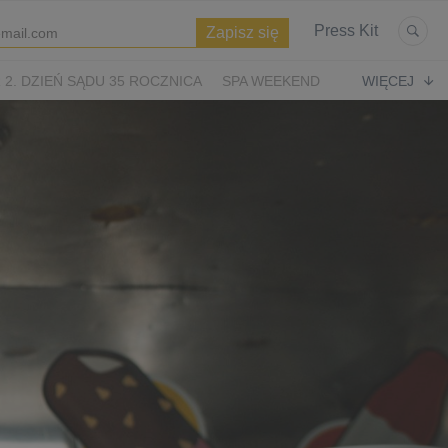
Press Kit
2. DZIEŃ SĄDU 35 ROCZNICA
SPA WEEKEND
WIĘCEJ
WIĘTA
ASTERIKS I OBELIKS: KRÓLESTWO NUBII