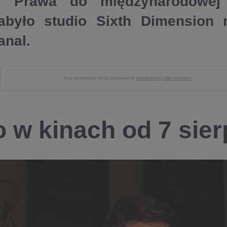
n. Prawa do międzynarodowej 
abyło studio Sixth Dimension 
anal.
Aby wyświetlić treść poprawnie
zaakceptuj pliki cookies.
o w kinach od 7 sier