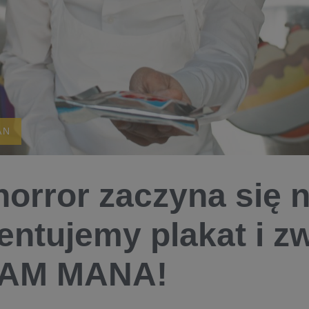
AN
horror zaczyna się n
entujemy plakat i z
AM MANA!