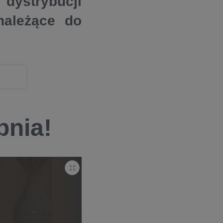
dystrybucji
należące do
pnia!