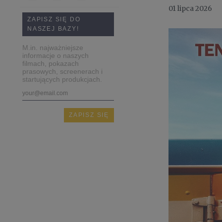
01 lipca 2026
ZAPISZ SIĘ DO
NASZEJ BAZY!
M.in. najważniejsze
informacje o naszych
filmach, pokazach
prasowych, screenerach i
startujących produkcjach.