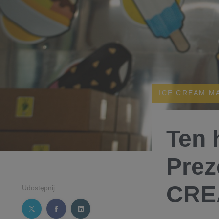
ICE CREAM M
Ten 
Prez
CRE
Udostępnij