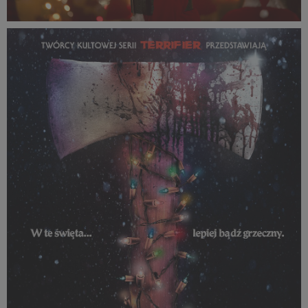
Silent-Night-Deadly-Night-Stills-Press-Photos-
1731x1154-HB207391-jpg[1].jpg
1,55 MB